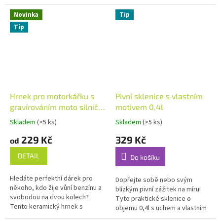
Kvalitní české sklo Crystalex
víc než jen sklenice – je to
Objem: 250ml nebo 350ml
osobní památka na jeden z...
Novinka
Tip
Tip
Hrnek pro motorkářku s
Pivní sklenice s vlastním
gravírováním moto silniční
motivem 0,4l
- Volitelné jméno
Skladem
(>5 ks)
Skladem
(>5 ks)
Průměrné
Průměrné
hodnocení
hodnocení
229 Kč
329 Kč
od
produktu
produktu
je
je
DETAIL
Do košíku
5,0
5,0
z
z
Hledáte perfektní dárek pro
5
5
Dopřejte sobě nebo svým
někoho, kdo žije vůní benzínu a
hvězdiček.
hvězdiček.
blízkým pivní zážitek na míru!
svobodou na dvou kolech?
Tyto praktické sklenice o
Tento keramický hrnek s
objemu 0,4l s uchem a vlastním
motivem moto silniční potěší
motivem jsou ideální volbou pro