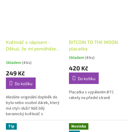
Květináč s nápisem -
BITCOIN TO THE MOON
Děkuji, že mi pomáháte
placatka
růst
Skladem
(4 ks)
Průměrné
Skladem
(4 ks)
hodnocení
420 Kč
produktu
249 Kč
je
Do košíku
5,0
Do košíku
z
5
Placatka s vypálením BTC
Hledáte originální doplněk do
hvězdiček.
rakety na přední straně
bytu nebo osobní dárek, který
má styl i duši? Náš bílý
keramický květináč s
gravírováním je ideální volbou.
Nápis -,, Děkuji, že mi
Tip
Novinka
pomáháte...