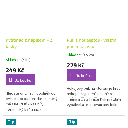
Květináč s nápisem - Z
Puk s hokejistou- vlastní
lásky
jméno a číslo
Skladem
(>5 ks)
Průměrné
Skladem
(5 ks)
hodnocení
279 Kč
produktu
249 Kč
je
Do košíku
3,7
Do košíku
z
5
Hokejový puk na kterém je hráč
Hledáte originální doplněk do
hvězdiček.
hokeje - vypálení vlastního
bytu nebo osobní dárek, který
jména a čísla hráče Puk má zlaté
má styl i duši? Náš bílý
vypálení a je lakován aby bylo
keramický květináč s
dosaženo odolného a
gravírováním je ideální volbou.
uceleného vzhledu
Nápis -,,Z lásky,, dělá z...
Tip
Tip