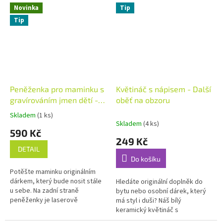
každou motorkářku, ať už...
každého správného pivaře.
Novinka
Tip
Tip
Peněženka pro maminku s
Květináč s nápisem - Další
gravírováním jmen dětí -
oběť na obzoru
hnědá
Skladem
(1 ks)
Průměrné
Skladem
(4 ks)
hodnocení
590 Kč
produktu
249 Kč
je
DETAIL
5,0
Do košíku
z
Potěšte maminku originálním
5
dárkem, který bude nosit stále
Hledáte originální doplněk do
hvězdiček.
u sebe. Na zadní straně
bytu nebo osobní dárek, který
peněženky je laserově
má styl i duši? Náš bílý
gravírovaný motiv maminky s
keramický květináč s
dětmi a jmény podle vašeho
gravírováním je ideální volbou.