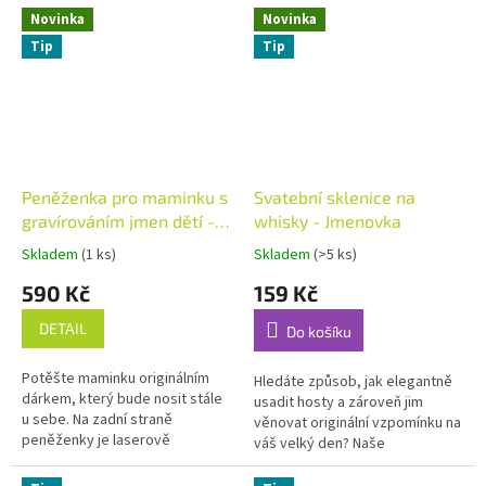
přání. Vybrat si...
Nápis -,, Další oběť na...
Novinka
Novinka
Tip
Tip
Peněženka pro maminku s
Svatební sklenice na
gravírováním jmen dětí -
whisky - Jmenovka
světle šedá
Skladem
(1 ks)
Skladem
(>5 ks)
Průměrné
Průměrné
hodnocení
hodnocení
590 Kč
159 Kč
produktu
produktu
je
je
DETAIL
Do košíku
5,0
5,0
z
z
Potěšte maminku originálním
5
5
Hledáte způsob, jak elegantně
dárkem, který bude nosit stále
hvězdiček.
hvězdiček.
usadit hosty a zároveň jim
u sebe. Na zadní straně
věnovat originální vzpomínku na
peněženky je laserově
váš velký den? Naše
gravírovaný motiv maminky s
personalizované sklenice na
dětmi a jmény podle vašeho
whisky jsou dokonalým