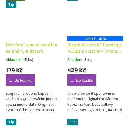
Každý...
Tip
479 Kč
–10 %
Dřevěné kapesní zrcátko
Baseballový míč Rawlings
se jmény a datem
ROLB1 s vlastním jménem
a číslem
Skladem
(>5 ks)
Skladem
(5 ks)
Průměrné
Průměrné
hodnocení
hodnocení
179 Kč
429 Kč
produktu
produktu
je
je
Do košíku
Do košíku
5,0
5,0
z
z
5
5
Elegantní dřevěné kapesní
Chcete potěšit sportovního
hvězdiček.
hvězdiček.
zrcátko s gravírováním jmen a
nadšence originálním dárkem?
významného data. Originální
Nabízíme Vám baseballový
svatební dárek nebo krásná
míček Rawlings ROLB1, na který
památka na váš výjimečný den.
vygravírujeme siluetu dresu s
Kompaktní zrcátko o
Vámi zvoleným jménem a
Tip
Tip
průměru 7...
číslem. Je...