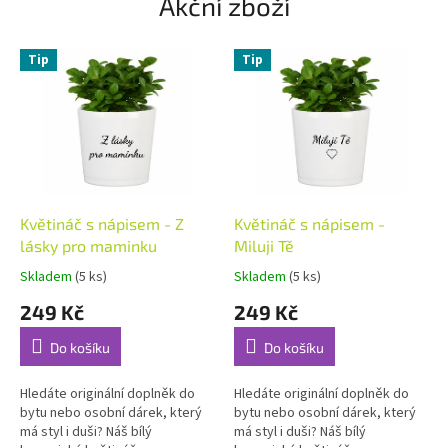
Akční zboží
e
m
Tip
Tip
o
b
c
h
o
d
Květináč s nápisem - Z
Květináč s nápisem -
ě
lásky pro maminku
Miluji Tě
Skladem
(5 ks)
Skladem
(5 ks)
Průměrné
Průměrné
hodnocení
hodnocení
249 Kč
249 Kč
produktu
produktu
je
je
Do košíku
Do košíku
5,0
5,0
z
z
5
5
Hledáte originální doplněk do
Hledáte originální doplněk do
hvězdiček.
hvězdiček.
bytu nebo osobní dárek, který
bytu nebo osobní dárek, který
má styl i duši? Náš bílý
má styl i duši? Náš bílý