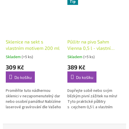
Tip
Sklenice na sekt s
Půllitr na pivo Sahm
vlastním motivem 200 ml
Vienna 0,5 l - vlastní
motiv
Skladem
(>5 ks)
Skladem
(>5 ks)
Průměrné
Průměrné
hodnocení
hodnocení
309 Kč
389 Kč
produktu
produktu
je
je
Do košíku
Do košíku
5,0
5,0
z
z
5
5
Proměňte tuto nádhernou
Dopřejte sobě nebo svým
hvězdiček.
hvězdiček.
sklenici v nezapomenutelný dar
blízkým pivní zážitek na míru!
nebo osobní památku! Nabízíme
Tyto praktické půllitry
laserové gravírování dle Vašeho
s cejchem 0,5 l. a vlastním
přání.
motivem jsou ideální volbou pro
každého správného pivaře.