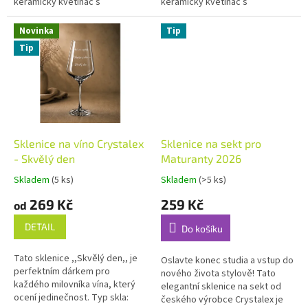
keramický květináč s
keramický květináč s
gravírováním je ideální volbou.
gravírováním je ideální volbou.
Nápis -,,Z lásky pro...
Nápis -,, Miluji Tě.,, dělá...
Novinka
Tip
Tip
Sklenice na víno Crystalex
Sklenice na sekt pro
- Skvělý den
Maturanty 2026
Skladem
(5 ks)
Skladem
(>5 ks)
Průměrné
Průměrné
hodnocení
hodnocení
269 Kč
259 Kč
od
produktu
produktu
je
je
DETAIL
Do košíku
5,0
5,0
z
z
Tato sklenice ,,Skvělý den,, je
5
5
Oslavte konec studia a vstup do
perfektním dárkem pro
hvězdiček.
hvězdiček.
nového života stylově! Tato
každého milovníka vína, který
elegantní sklenice na sekt od
ocení jedinečnost. Typ skla:
českého výrobce Crystalex je