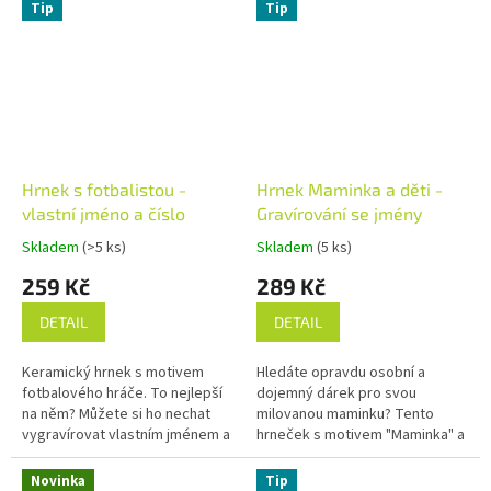
Nápis -,, Jsem v rukou...
Tip
Tip
Hrnek s fotbalistou -
Hrnek Maminka a děti -
vlastní jméno a číslo
Gravírování se jmény
Skladem
(>5 ks)
Skladem
(5 ks)
Průměrné
Průměrné
hodnocení
hodnocení
259 Kč
289 Kč
produktu
produktu
je
je
DETAIL
DETAIL
4,0
5,0
z
z
Keramický hrnek s motivem
Hledáte opravdu osobní a
5
5
fotbalového hráče. To nejlepší
dojemný dárek pro svou
hvězdiček.
hvězdiček.
na něm? Můžete si ho nechat
milovanou maminku? Tento
vygravírovat vlastním jménem a
hrneček s motivem "Maminka" a
číslem na dresu a vytvořit tak
siluetami rukou symbolizujícími
perfektní osobní dárek.
pouto s dětmi je ideální volbou.
Novinka
Tip