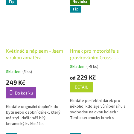
Nápis -,, Nejlepší...
Vámi zvoleným...
Tip
Novinka
Tip
Květináč s nápisem - Jsem
Hrnek pro motorkáře s
v rukou amatéra
gravírováním Cross -
Jezdec s vaším jménem
Skladem
(>5 ks)
Průměrné
Skladem
(5 ks)
hodnocení
229 Kč
od
produktu
249 Kč
je
DETAIL
5,0
Do košíku
z
Hledáte perfektní dárek pro
5
někoho, kdo žije vůní benzínu a
Hledáte originální doplněk do
hvězdiček.
svobodou na dvou kolech?
bytu nebo osobní dárek, který
Tento keramický hrnek s
má styl i duši? Náš bílý
motivem Cross potěší každého
keramický květináč s
jezdce, ať už pije ranní...
gravírováním je ideální volbou.