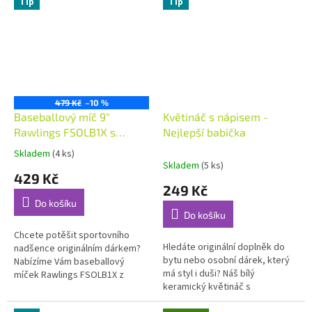
Tip
Tip
přání. Vybrat si...
spojením stylu,...
479 Kč
–10 %
Baseballový míč 9"
Květináč s nápisem -
Rawlings FSOLB1X s
Nejlepší babička
vlastním jménem a číslem
Skladem
(4 ks)
Průměrné
Skladem
(5 ks)
hodnocení
429 Kč
produktu
249 Kč
je
Do košíku
5,0
Do košíku
z
5
Chcete potěšit sportovního
Hledáte originální doplněk do
hvězdiček.
nadšence originálním dárkem?
bytu nebo osobní dárek, který
Nabízíme Vám baseballový
má styl i duši? Náš bílý
míček Rawlings FSOLB1X z
keramický květináč s
celozrnné kůže, na který
gravírováním je ideální volbou.
vygravírujeme siluetu dresu s