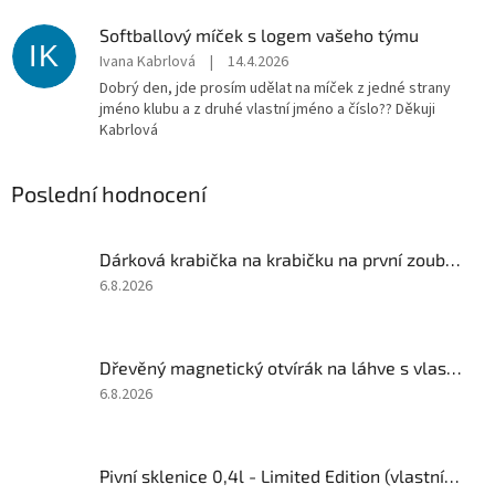
Softballový míček s logem vašeho týmu
IK
Ivana Kabrlová
|
14.4.2026
Dobrý den, jde prosím udělat na míček z jedné strany
jméno klubu a z druhé vlastní jméno a číslo?? Děkuji
Kabrlová
Poslední hodnocení
Dárková krabička na krabičku na první zoubky/vlásky
Hodnocení
6.8.2026
produktu
je
5
Dřevěný magnetický otvírák na láhve s vlastním motivem
z
5
Hodnocení
6.8.2026
hvězdiček.
produktu
je
5
Pivní sklenice 0,4l - Limited Edition (vlastní rok)
z