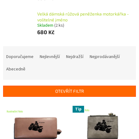
Velká dámská růžová peněženka motorkářka -
volitelné jméno
Skladem
(2 ks)
680 Kč
Ř
a
Doporučujeme
Nejlevnější
Nejdražší
Nejprodávanější
z
e
Abecedně
n
í
p
OTEVŘÍT FILTR
r
o
V
Tip
d
ý
u
p
k
i
t
s
ů