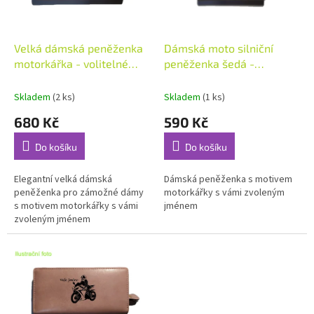
p
r
o
d
Velká dámská peněženka
Dámská moto silniční
u
motorkářka - volitelné
peněženka šedá -
k
jméno
volitelné jméno
t
Skladem
(2 ks)
Skladem
(1 ks)
ů
680 Kč
590 Kč
Do košíku
Do košíku
Elegantní velká dámská
Dámská peněženka s motivem
peněženka pro zámožné dámy
motorkářky s vámi zvoleným
s motivem motorkářky s vámi
jménem
zvoleným jménem