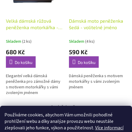
Velká dámská růžová
Dámská moto peněženka
peněženka motorkářka -
šedá - volitelné jméno
volitelné jméno
Skladem
(2 ks)
Skladem
(4 ks)
680 Kč
590 Kč
Do košíku
Do košíku
Elegantní velká dámská
Dámská peněženka s motivem
peněženka pro zámožné dámy
motorkářky s vámi zvoleným
s motivem motorkářky s vámi
jménem
zvoleným jménem
4
položek celkem
O
Používáme cookies, abychom Vám umožnili pohodlné
v
l
prohlížení webu a díky analýze provozu webu neustále
Peněženka pro motorkářku
á
zlepšovali jeho funkce, výkon a použitelnost.
Více informací
d