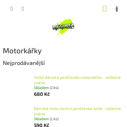
Přejít
NÁKUP
na
obsah
KOŠÍK
Motorkářky
Nejprodávanější
Velká dámská peněženka motorkářka - volitelné
jméno
Skladem
(2 ks)
680 Kč
Dámská moto silniční peněženka šedá - volitelné
jméno
Skladem
(1 ks)
590 Kč