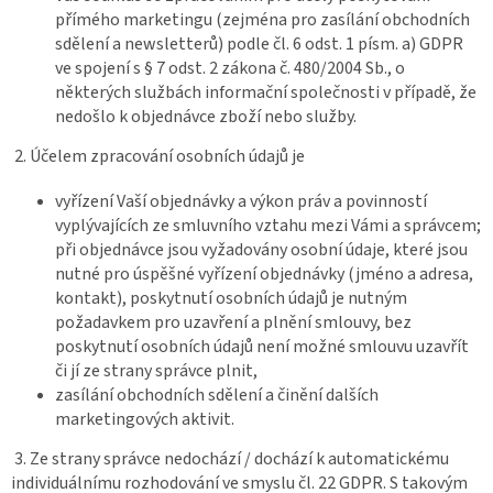
přímého marketingu (zejména pro zasílání obchodních
sdělení a newsletterů) podle čl. 6 odst. 1 písm. a) GDPR
ve spojení s § 7 odst. 2 zákona č. 480/2004 Sb., o
některých službách informační společnosti v případě, že
nedošlo k objednávce zboží nebo služby.
2. Účelem zpracování osobních údajů je
vyřízení Vaší objednávky a výkon práv a povinností
vyplývajících ze smluvního vztahu mezi Vámi a správcem;
při objednávce jsou vyžadovány osobní údaje, které jsou
nutné pro úspěšné vyřízení objednávky (jméno a adresa,
kontakt), poskytnutí osobních údajů je nutným
požadavkem pro uzavření a plnění smlouvy, bez
poskytnutí osobních údajů není možné smlouvu uzavřít
či jí ze strany správce plnit,
zasílání obchodních sdělení a činění dalších
marketingových aktivit.
3. Ze strany správce nedochází / dochází k automatickému
individuálnímu rozhodování ve smyslu čl. 22 GDPR. S takovým