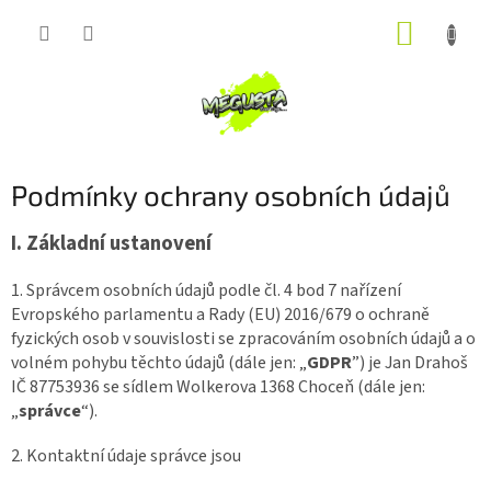
Přejít
NÁKUP
na
obsah
KOŠÍK
Podmínky ochrany osobních údajů
I.
Základní ustanovení
1. Správcem osobních údajů podle čl. 4 bod 7 nařízení
Evropského parlamentu a Rady (EU) 2016/679 o ochraně
fyzických osob v souvislosti se zpracováním osobních údajů a o
volném pohybu těchto údajů (dále jen: „
GDPR
”) je Jan Drahoš
IČ 87753936
se sídlem Wolkerova 1368 Choceň (dále jen:
„
správce
“).
2. Kontaktní údaje správce jsou