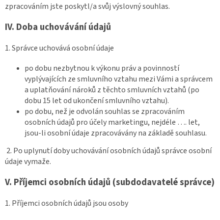
zpracováním jste poskytl/a svůj výslovný souhlas.
IV.
Doba uchovávání údajů
1. Správce uchovává osobní údaje
po dobu nezbytnou k výkonu práv a povinností
vyplývajících ze smluvního vztahu mezi Vámi a správcem
a uplatňování nároků z těchto smluvních vztahů (po
dobu 15 let od ukončení smluvního vztahu).
po dobu, než je odvolán souhlas se zpracováním
osobních údajů pro účely marketingu, nejdéle …. let,
jsou-li osobní údaje zpracovávány na základě souhlasu.
2. Po uplynutí doby uchovávání osobních údajů správce osobní
údaje vymaže.
V.
Příjemci osobních údajů (subdodavatelé správce)
1. Příjemci osobních údajů jsou osoby