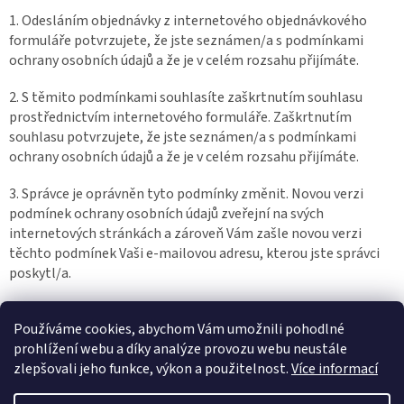
1. Odesláním objednávky z internetového objednávkového
formuláře potvrzujete, že jste seznámen/a s podmínkami
ochrany osobních údajů a že je v celém rozsahu přijímáte.
2. S těmito podmínkami souhlasíte zaškrtnutím souhlasu
prostřednictvím internetového formuláře. Zaškrtnutím
souhlasu potvrzujete, že jste seznámen/a s podmínkami
ochrany osobních údajů a že je v celém rozsahu přijímáte.
3. Správce je oprávněn tyto podmínky změnit. Novou verzi
podmínek ochrany osobních údajů zveřejní na svých
internetových stránkách a zároveň Vám zašle novou verzi
těchto podmínek Vaši e-mailovou adresu, kterou jste správci
poskytl/a.
Používáme cookies, abychom Vám umožnili pohodlné
Tyto podmínky nabývají účinnosti dnem 25.2.2022.
prohlížení webu a díky analýze provozu webu neustále
zlepšovali jeho funkce, výkon a použitelnost.
Více informací
Z
á