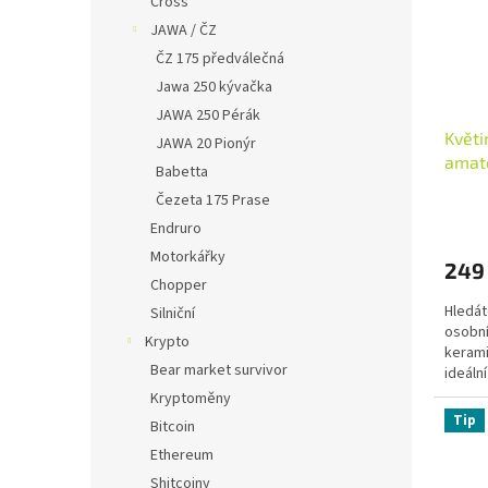
Cross
JAWA / ČZ
ČZ 175 předválečná
Jawa 250 kývačka
JAWA 250 Pérák
Květi
JAWA 20 Pionýr
amat
Babetta
Čezeta 175 Prase
Endruro
Motorkářky
249
Chopper
Hledát
Silniční
osobní
Krypto
kerami
Bear market survivor
ideální
Kryptoměny
Tip
Bitcoin
Ethereum
Shitcoiny