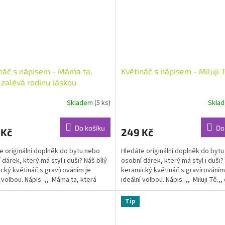
náč s nápisem - Máma ta,
Květináč s nápisem - Miluji 
 zalévá rodinu láskou
Skladem
(5 ks)
Skla
rné
Průměrné
cení
hodnocení
ktu
produktu
Do košíku
Do
 Kč
249 Kč
je
5,0
e originální doplněk do bytu nebo
Hledáte originální doplněk do byt
z
 dárek, který má styl i duši? Náš bílý
osobní dárek, který má styl i duši? 
5
cký květináč s gravírováním je
keramický květináč s gravírováním
ček.
hvězdiček.
í volbou. Nápis -,, Máma ta, která
ideální volbou. Nápis -,, Miluji Tě.,, 
..
Tip