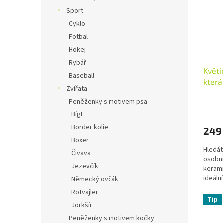
Sport
Cyklo
Fotbal
Hokej
Rybář
Květi
Baseball
která
Zvířata
Peněženky s motivem psa
Průmě
hodno
Bígl
produ
Border kolie
249
je
Boxer
5,0
Hledát
z
Čivava
osobní
5
Jezevčík
kerami
hvězdi
ideáln
Německý ovčák
zalévá.
Rotvajler
Tip
Jorkšír
Peněženky s motivem kočky