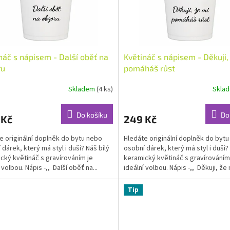
náč s nápisem - Další oběť na
Květináč s nápisem - Děkuji,
ru
pomáháš růst
Skladem
(4 ks)
Skla
Do košíku
Do
 Kč
249 Kč
e originální doplněk do bytu nebo
Hledáte originální doplněk do byt
 dárek, který má styl i duši? Náš bílý
osobní dárek, který má styl i duši? 
cký květináč s gravírováním je
keramický květináč s gravírováním
 volbou. Nápis -,, Další oběť na...
ideální volbou. Nápis -,, Děkuji, že 
pomáháš...
Tip