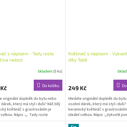
náč s nápisem - Tady roste
Květináč s nápisem - Vykvet
čina radost
díky Tobě
Skladem
(5 ks)
Skla
Průměrné
hodnocení
produktu
Do košíku
Do
 Kč
249 Kč
je
5,0
e originální doplněk do bytu nebo
Hledáte originální doplněk do byt
z
 dárek, který má styl i duši? Náš bílý
osobní dárek, který má styl i duši? 
5
cký květináč s gravírováním je
keramický květináč s gravírováním
hvězdiček.
í volbou. Nápis -,, Tady roste
ideální volbou. Nápis -,,Vykvetli jsm
na...
Tip