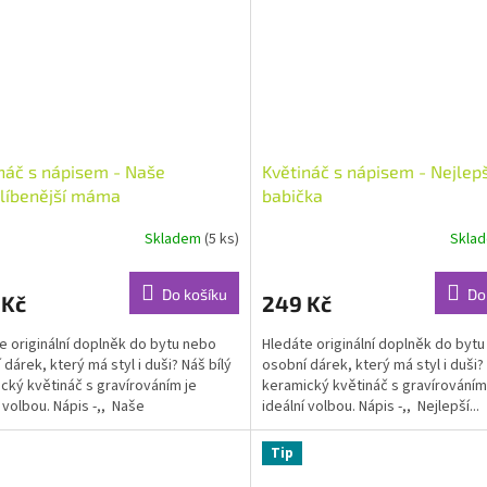
náč s nápisem - Naše
Květináč s nápisem - Nejlepš
líbenější máma
babička
Skladem
(5 ks)
Skla
rné
cení
ktu
Do košíku
Do
 Kč
249 Kč
e originální doplněk do bytu nebo
Hledáte originální doplněk do byt
 dárek, který má styl i duši? Náš bílý
osobní dárek, který má styl i duši? 
cký květináč s gravírováním je
keramický květináč s gravírováním
ček.
í volbou. Nápis -,, Naše
ideální volbou. Nápis -,, Nejlepší...
benější...
Tip