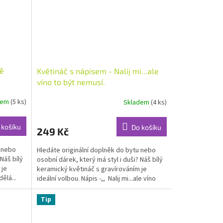
Tě
Květináč s nápisem - Nalij mi...ale
víno to být nemusí.
dem
(5 ks)
Skladem
(4 ks)
Průměrné
hodnocení
produktu
 košíku
Do košíku
249 Kč
je
5,0
u nebo
Hledáte originální doplněk do bytu nebo
z
Náš bílý
osobní dárek, který má styl i duši? Náš bílý
5
 je
keramický květináč s gravírováním je
hvězdiček.
dělá...
ideální volbou. Nápis -,, Nalij mi...ale víno
to...
Tip