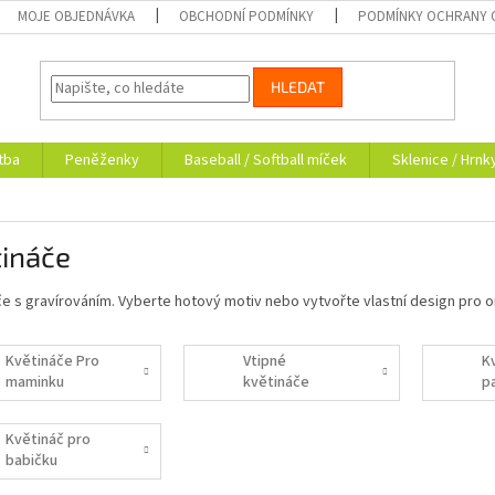
MOJE OBJEDNÁVKA
OBCHODNÍ PODMÍNKY
PODMÍNKY OCHRANY 
HLEDAT
tba
Peněženky
Baseball / Softball míček
Sklenice / Hrnk
tináče
e s gravírováním. Vyberte hotový motiv nebo vytvořte vlastní design pro or
Květináče Pro
Vtipné
K
maminku
květináče
pa
Květináč pro
babičku