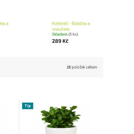
nka a
Květináč - Babička a
vnoučata
Skladem
(5 ks)
289 Kč
25
položek celkem
Tip