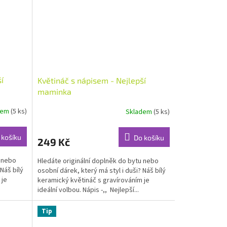
í
Květináč s nápisem - Nejlepší
maminka
dem
(5 ks)
Skladem
(5 ks)
Průměrné
hodnocení
produktu
 košíku
Do košíku
249 Kč
je
5,0
u nebo
Hledáte originální doplněk do bytu nebo
z
Náš bílý
osobní dárek, který má styl i duši? Náš bílý
5
 je
keramický květináč s gravírováním je
hvězdiček.
ideální volbou. Nápis -,, Nejlepší...
Tip