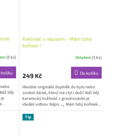
roste
Květináč s nápisem - Mám tuhý
kořínek !
dem
(5 ks)
Skladem
(3 ks)
 košíku
Do košíku
249 Kč
u nebo
Hledáte originální doplněk do bytu nebo
Náš bílý
osobní dárek, který má styl i duši? Náš bílý
 je
keramický květináč s gravírováním je
...
ideální volbou. Nápis -,, Mám tuhý kořínek...
Tip