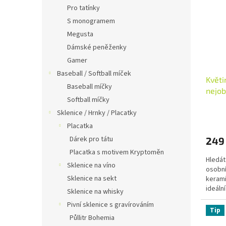
Pro tatínky
S monogramem
Megusta
Dámské peněženky
Gamer
Baseball / Softball míček
Květi
Baseball míčky
nejob
Softball míčky
Průmě
Sklenice / Hrnky / Placatky
hodno
Placatka
produ
Dárek pro tátu
249
je
5,0
Placatka s motivem Kryptoměn
Hledát
z
Sklenice na víno
osobní
5
Sklenice na sekt
kerami
hvězdi
ideáln
Sklenice na whisky
nejoblí
Pivní sklenice s gravírováním
Tip
Půllitr Bohemia