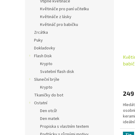
Vtipné květináče
Květináče pro paní učitelku
Květináče z lásky
Květináč pro babičku
Zrcátka
Puky
Dokladovky
Flash Disk
Květi
babič
Krypto
Svatební flash disk
Sluneční brýle
Krypto
249
Tkaničky do bot
Ostatní
Hledát
osobní
Den otců!
kerami
Den matek
ideáln
Propiska s vlastním textem
babičči
Podtácky s různými motivy
Tip