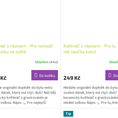
náč s nápisem - Pro nejlepší
Květináč s nápisem - Pro tu,
telku na světě
mě naučila kvést.
Skladem
(4 ks)
Skla
rné
Průměrné
cení
hodnocení
ktu
produktu
Do košíku
Do
 Kč
249 Kč
je
5,0
e originální doplněk do bytu nebo
Hledáte originální doplněk do byt
z
 dárek, který má styl i duši? Náš bílý
osobní dárek, který má styl i duši? 
5
cký květináč s gravírováním je
keramický květináč s gravírováním
ček.
hvězdiček.
 volbou. Nápis -,, Pro nejlepší
ideální volbou. Nápis -,, Pro tu, kte
lku...
Tip