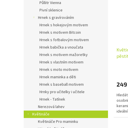
Půllitr Vienna
Pivní sklenice
Hrnek s gravírováním
Hrnek s hokejovým motivem
Hrnek s motivem Bitcoin
Hrnek s fotbalovým motivem
Hrnek babička a vnoučata
Květi
Hrnek s motivem mažoretky
pěsti
Hrnek s vlastním motivem
Průmě
Hrnek s moto motivem
hodno
Hrnek maminka a děti
produ
249
je
Hrnek s baseball motivem
5,0
Hrnky pro učitelky i učitele
Hledát
z
Hrnek - Tatínek
osobní
5
kerami
hvězdi
Nerezová lahev
ideální
Květináče
pěstite
Květináče Pro maminku