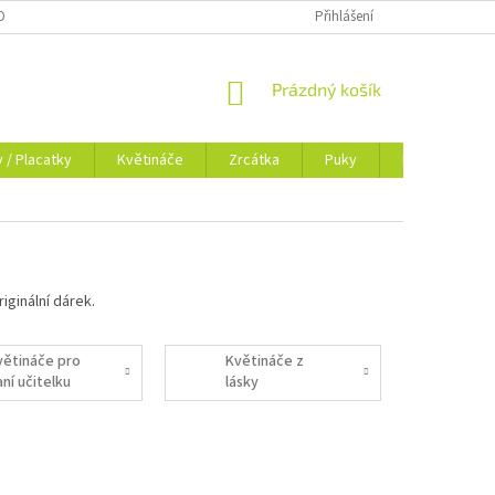
OSOBNÍCH ÚDAJŮ
BLOG
Přihlášení
NÁKUPNÍ
Prázdný košík
KOŠÍK
y / Placatky
Květináče
Zrcátka
Puky
Dokladovky
iginální dárek.
větináče pro
Květináče z
ní učitelku
lásky