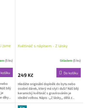
li jsme
Květináč s nápisem - Z lásky
dem
(5 ks)
Skladem
(5 ks)
 košíku
Do košíku
249 Kč
u nebo
Hledáte originální doplněk do bytu nebo
Náš bílý
osobní dárek, který má styl i duši? Náš bílý
 je
keramický květináč s gravírováním je
e díky...
ideální volbou. Nápis -,,Z lásky,, dělá z...
Tip