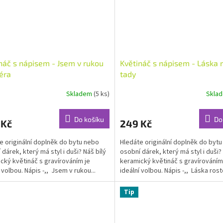
náč s nápisem - Jsem v rukou
Květináč s nápisem - Láska 
éra
tady
Skladem
(5 ks)
Skla
Průměrné
hodnocení
produktu
Do košíku
Do
 Kč
249 Kč
je
5,0
e originální doplněk do bytu nebo
Hledáte originální doplněk do byt
z
 dárek, který má styl i duši? Náš bílý
osobní dárek, který má styl i duši? 
5
cký květináč s gravírováním je
keramický květináč s gravírováním
hvězdiček.
 volbou. Nápis -,, Jsem v rukou...
ideální volbou. Nápis -,, Láska roste
Tip