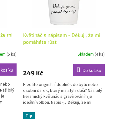
 že mi
Květináč s nápisem - Děkuji, že mi
pomáháte růst
dem
(5 ks)
Skladem
(4 ks)
 košíku
Do košíku
249 Kč
u nebo
Hledáte originální doplněk do bytu nebo
Náš bílý
osobní dárek, který má styl i duši? Náš bílý
 je
keramický květináč s gravírováním je
mi
ideální volbou. Nápis -,, Děkuji, že mi
pomáháte...
Tip