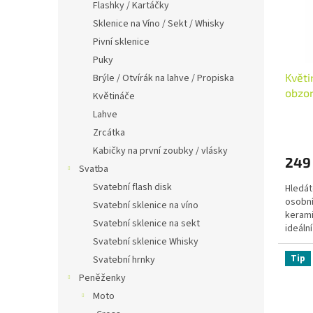
p
Flashky / Kartáčky
t
r
Sklenice na Víno / Sekt / Whisky
ů
o
Pivní sklenice
d
Puky
u
Květi
Brýle / Otvírák na lahve / Propiska
k
obzo
t
Květináče
ů
Lahve
Zrcátka
Kabičky na první zoubky / vlásky
249
Svatba
Svatební flash disk
Hledát
osobní
Svatební sklenice na víno
kerami
Svatební sklenice na sekt
ideální
Svatební sklenice Whisky
Tip
Svatební hrnky
Peněženky
Moto