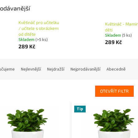
odávanější
Květináč pro učitelku
Květináč - Mami
/ učitele s obrázkem
děti
od dítěte
Skladem
(5 ks)
Skladem
(>5 ks)
289 Kč
289 Kč
učujeme
Nejlevnější
Nejdražší
Nejprodávanější
Abecedně
OTEVŘÍT FILTR
Tip