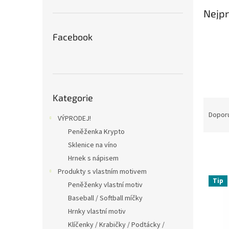
n
Nejpr
e
l
Facebook
Přeskočit
Kategorie
kategorie
Ř
a
Dopor
VÝPRODEJ!
z
Peněženka Krypto
e
Sklenice na víno
n
í
Hrnek s nápisem
p
Produkty s vlastním motivem
V
r
Tip
Peněženky vlastní motiv
ý
o
p
Baseball / Softball míčky
d
i
Hrnky vlastní motiv
u
s
Klíčenky / Krabičky / Podtácky /
k