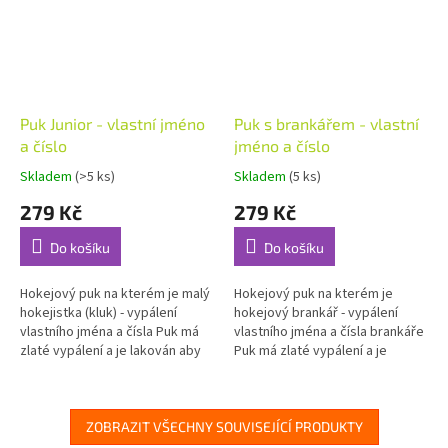
Puk Junior - vlastní jméno
Puk s brankářem - vlastní
a číslo
jméno a číslo
Skladem
(>5 ks)
Skladem
(5 ks)
Průměrné
Průměrné
hodnocení
hodnocení
279 Kč
279 Kč
produktu
produktu
je
je
Do košíku
Do košíku
4,7
5,0
z
z
5
5
Hokejový puk na kterém je malý
Hokejový puk na kterém je
hvězdiček.
hvězdiček.
hokejistka (kluk) - vypálení
hokejový brankář - vypálení
vlastního jména a čísla Puk má
vlastního jména a čísla brankáře
zlaté vypálení a je lakován aby
Puk má zlaté vypálení a je
bylo dosaženo odolného a
lakován aby bylo dosaženo
uceleného vzhledu
odolného a uceleného vzhledu
ZOBRAZIT VŠECHNY SOUVISEJÍCÍ PRODUKTY