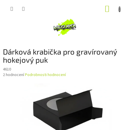
Přejít
NÁKUP
na
obsah
KOŠÍK
Dárková krabička pro gravírovaný
hokejový puk
4610
Průměrné
2 hodnocení
Podrobnosti hodnocení
hodnocení
produktu
je
5,0
z
5
hvězdiček.