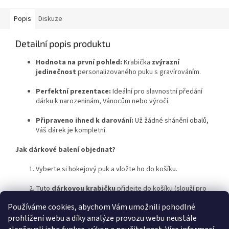
Popis
Diskuze
Detailní popis produktu
Hodnota na první pohled:
Krabička
zvýrazní
jedinečnost
personalizovaného puku s gravírováním.
Perfektní prezentace:
Ideální pro slavnostní předání
dárku k narozeninám, Vánocům nebo výročí.
Připraveno ihned k darování:
Už žádné shánění obalů,
Váš dárek je kompletní.
Jak dárkové balení objednat?
Vyberte si hokejový puk a vložte ho do košíku.
Tuto
dárkovou krabičku
přidejte do košíku (slouží pro
balení na jeden puk).
Používáme cookies, abychom Vám umožnili pohodlné
prohlížení webu a díky analýze provozu webu neustále