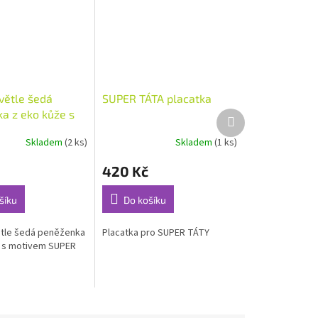
větle šedá
SUPER TÁTA placatka
a z eko kůže s
Další
produkt
 SUPER TÁTA
Skladem
(2 ks)
Skladem
(1 ks)
420 Kč
šíku
Do košíku
tle šedá peněženka
Placatka pro SUPER TÁTY
e s motivem SUPER