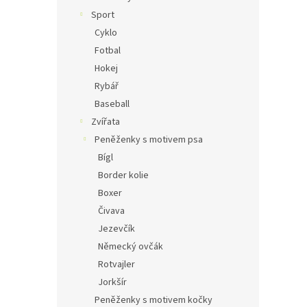
Sport
Cyklo
Fotbal
Hokej
Rybář
Baseball
Zvířata
Peněženky s motivem psa
Bígl
Border kolie
Boxer
Čivava
Jezevčík
Německý ovčák
Rotvajler
Jorkšír
Peněženky s motivem kočky