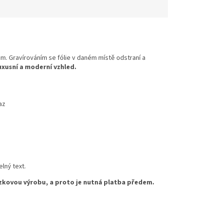
em. Gravírováním se fólie v daném místě odstraní a
uxusní a moderní vzhled.
az
lný text.
zkovou výrobu, a proto je nutná platba předem.