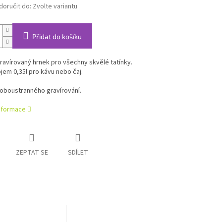
oručit do:
Zvolte variantu
Přidat do košíku
ravírovaný hrnek pro všechny skvělé tatínky.
bjem 0,35l pro kávu nebo čaj.
oboustranného gravírování.
informace
ZEPTAT SE
SDÍLET