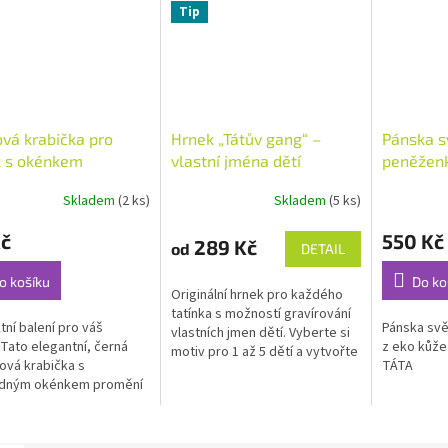
Tip
vá krabička pro
Hrnek „Tátův gang“ –
Pánska s
k s okénkem
vlastní jména dětí
peněženk
motivem
Skladem
(2 ks)
Skladem
(5 ks)
rné
Průměrné
cení
hodnocení
Kč
550 Kč
ktu
produktu
289 Kč
od
DETAIL
je
5,0
o košíku
Do ko
Originální hrnek pro každého
z
tatínka s možností gravírování
5
tní balení pro váš
Pánska svě
vlastních jmen dětí. Vyberte si
ček.
hvězdiček.
 Tato elegantní, černá
z eko kůž
motiv pro 1 až 5 dětí a vytvořte
ová krabička s
TÁTA
jedinečný dárek přesně na
edným okénkem promění
míru. Moznost...
hrnek v luxusní dárek.
é balení (krabička) lze
at...