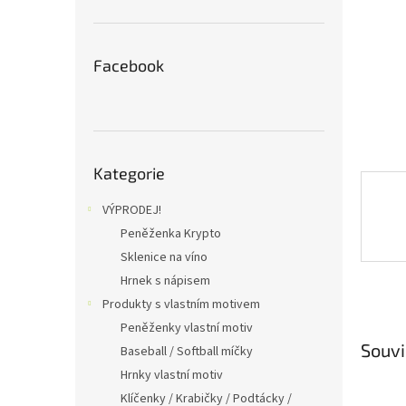
n
e
l
Facebook
Přeskočit
Kategorie
kategorie
VÝPRODEJ!
Peněženka Krypto
Sklenice na víno
Hrnek s nápisem
Produkty s vlastním motivem
Peněženky vlastní motiv
Souvi
Baseball / Softball míčky
Hrnky vlastní motiv
Klíčenky / Krabičky / Podtácky /