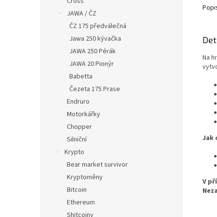
Cross
Popi
JAWA / ČZ
ČZ 175 předválečná
Jawa 250 kývačka
Det
JAWA 250 Pérák
Na h
JAWA 20 Pionýr
vytv
Babetta
Čezeta 175 Prase
Endruro
Motorkářky
Chopper
Jak 
Silniční
Krypto
Bear market survivor
Kryptoměny
V př
Bitcoin
Neza
Ethereum
Shitcoiny