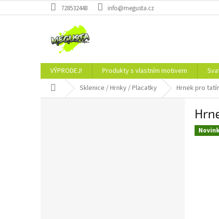
Přejít
728532448
info@megusta.cz
na
obsah
VÝPRODEJ!
Produkty s vlastním motivem
Sva
Domů
Sklenice / Hrnky / Placatky
Hrnek pro tatí
P
Hrne
o
s
Novin
t
r
a
n
n
í
p
a