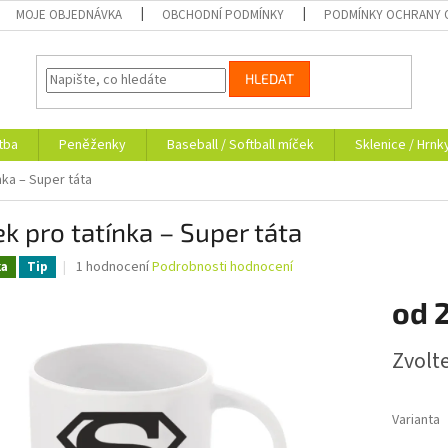
MOJE OBJEDNÁVKA
OBCHODNÍ PODMÍNKY
PODMÍNKY OCHRANY 
HLEDAT
tba
Peněženky
Baseball / Softball míček
Sklenice / Hrnk
nka – Super táta
k pro tatínka – Super táta
Průměrné
1 hodnocení
Podrobnosti hodnocení
ka
Tip
hodnocení
produktu
od
je
5,0
Měrná
Zvolt
z
cena:
5
hvězdiček.
Varianta