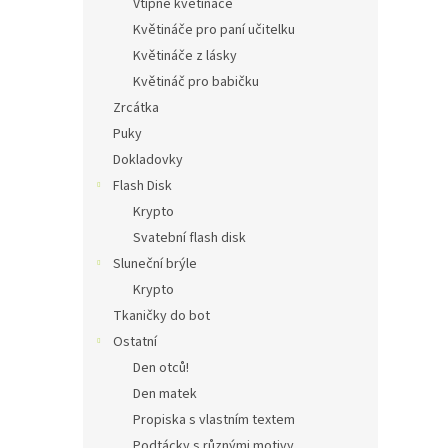
Vtipné květináče
Květináče pro paní učitelku
Květináče z lásky
Květináč pro babičku
Zrcátka
Puky
Dokladovky
Flash Disk
Krypto
Svatební flash disk
Sluneční brýle
Krypto
Tkaničky do bot
Ostatní
Den otců!
Den matek
Propiska s vlastním textem
Podtácky s různými motivy