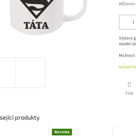
Můžeme d
Stylový g
Ideální o
Možnost 
Detailní 
TISK
sející produkty
Novinka