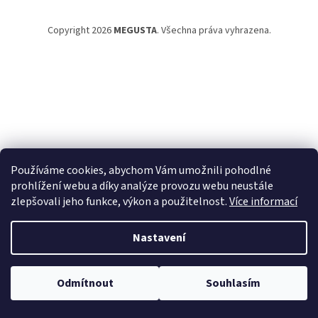
a
t
Copyright 2026
MEGUSTA
. Všechna práva vyhrazena.
í
Používáme cookies, abychom Vám umožnili pohodlné
prohlížení webu a díky analýze provozu webu neustále
zlepšovali jeho funkce, výkon a použitelnost.
Více informací
Nastavení
Odmítnout
Souhlasím