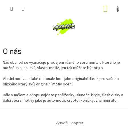
Přejít
NÁKUP
na
obsah
KOŠÍK
O nás
Náš obchod se vyznačuje prodejem různého sortimentu u kterého je
možné zvolit si svůj vlastní motiv, jen tak můžete být origo...
Vlastní motiv se také dokonale hodí jako originální dárek pro vašeho
blízkého který svůj originální motiv ocení,
Dále v našem e-shopu najdete peněženky, sluneční brýle, flash disky a
další věci s motivy jako je auto-moto, crypto, koníčky, znamení atd.
Z
á
Vytvořil Shoptet
p