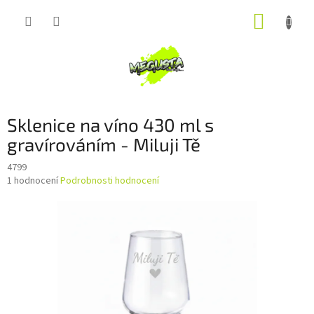
Přejít
NÁKUP
na
obsah
KOŠÍK
Sklenice na víno 430 ml s
gravírováním - Miluji Tě
4799
Průměrné
1 hodnocení
Podrobnosti hodnocení
hodnocení
produktu
je
5,0
z
5
hvězdiček.