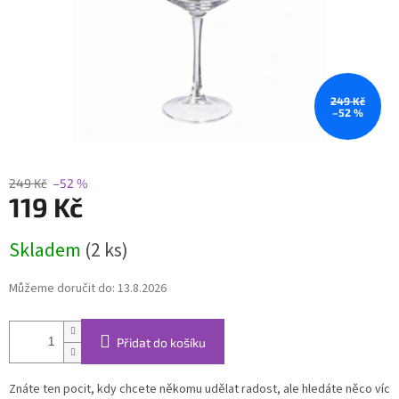
249 Kč
–52 %
249 Kč
–52 %
119 Kč
Měrná
Skladem
(2 ks)
cena:
Můžeme doručit do:
13.8.2026
Přidat do košíku
Znáte ten pocit, kdy chcete někomu udělat radost, ale hledáte něco víc