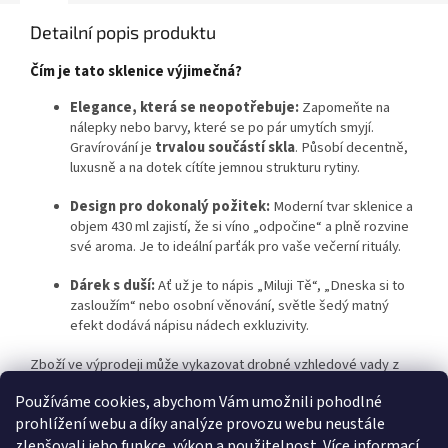
Detailní popis produktu
Čím je tato sklenice výjimečná?
Elegance, která se neopotřebuje:
Zapomeňte na
nálepky nebo barvy, které se po pár umytích smyjí.
Gravírování je
trvalou součástí skla
. Působí decentně,
luxusně a na dotek cítíte jemnou strukturu rytiny.
Design pro dokonalý požitek:
Moderní tvar sklenice a
objem 430 ml zajistí, že si víno „odpočine“ a plně rozvine
své aroma. Je to ideální parťák pro vaše večerní rituály.
Dárek s duší:
Ať už je to nápis „Miluji Tě“, „Dneska si to
zasloužím“ nebo osobní věnování, světle šedý matný
efekt dodává nápisu nádech exkluzivity.
Zboží ve výprodeji může vykazovat drobné vzhledové vady z
výroby, které nemají vliv na funkčnost produktu.
Používáme cookies, abychom Vám umožnili pohodlné
prohlížení webu a díky analýze provozu webu neustále
zlepšovali jeho funkce, výkon a použitelnost.
Více informací