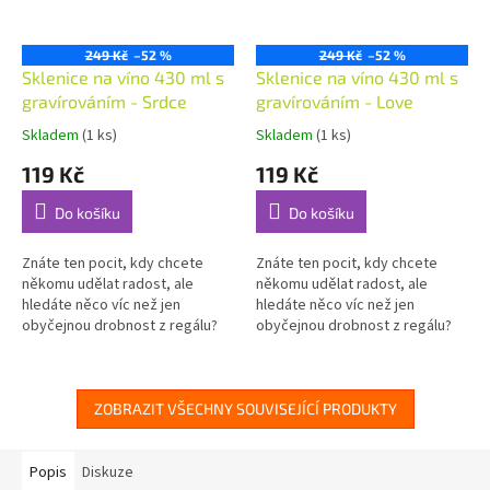
249 Kč
–52 %
249 Kč
–52 %
Sklenice na víno 430 ml s
Sklenice na víno 430 ml s
gravírováním - Srdce
gravírováním - Love
Skladem
(1 ks)
Skladem
(1 ks)
Průměrné
Průměrné
hodnocení
hodnocení
119 Kč
119 Kč
produktu
produktu
je
je
Do košíku
Do košíku
5,0
5,0
z
z
5
5
Znáte ten pocit, kdy chcete
Znáte ten pocit, kdy chcete
hvězdiček.
hvězdiček.
někomu udělat radost, ale
někomu udělat radost, ale
hledáte něco víc než jen
hledáte něco víc než jen
obyčejnou drobnost z regálu?
obyčejnou drobnost z regálu?
Naše gravírovaná sklenice o
Naše gravírovaná sklenice o
objemu 430 ml je dárkem, který
objemu 430 ml je dárkem, který
mluví za...
mluví za...
ZOBRAZIT VŠECHNY SOUVISEJÍCÍ PRODUKTY
Popis
Diskuze