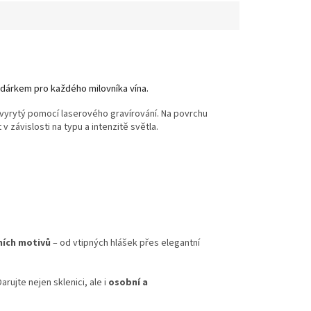
 dárkem pro každého milovníka vína.
ci vyrytý pomocí laserového gravírování. Na povrchu
 závislosti na typu a intenzitě světla.
lních motivů
– od vtipných hlášek přes elegantní
ujte nejen sklenici, ale i
osobní a