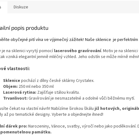
s
Diskuze
ailní popis produktu
ěňte obyčejné pití vína ve výjimečný zážitek! Naše sklenice je perfektním
 je na sklenici vyrytý pomocí
laserového gravírování
. Motiv je na skleni
tak vzniká elegantní jemně mléčný vzhled. Jeho odstín se může mírně měnit v
ové vlastnosti:
Sklenice
pochází z dílny české sklárny Crystalex.
Objem:
250 ml nebo 350 ml
Laserová rytina:
Zajišťuje stálou kvalitu.
Trvanlivost:
Gravírování je nesmazatelné a odolné vůči běžnému mytí.
síte čekat na vlastní návrh! Nabízíme širokou škálu
již hotových, originá
ály až po tematické designy. Vyberte a objednejte ihned!
lní dárek pro:
Narozeniny, Vánoce, svatby, výročí nebo jako poděkování. Dar
apomenutelnou památku.