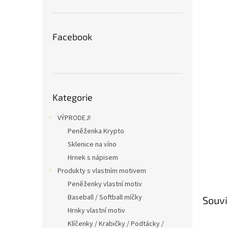
n
e
l
Facebook
Přeskočit
Kategorie
kategorie
VÝPRODEJ!
Peněženka Krypto
Sklenice na víno
Hrnek s nápisem
Produkty s vlastním motivem
Peněženky vlastní motiv
Baseball / Softball míčky
Souvi
Hrnky vlastní motiv
Klíčenky / Krabičky / Podtácky /