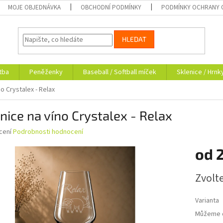
MOJE OBJEDNÁVKA
OBCHODNÍ PODMÍNKY
PODMÍNKY OCHRANY 
HLEDAT
tba
Peněženky
Baseball / Softball míček
Sklenice / Hrnk
o Crystalex - Relax
nice na víno Crystalex - Relax
né
cení
Podrobnosti hodnocení
ní
od
u
Měrná
Zvolt
cena:
ek.
Varianta
Můžeme d