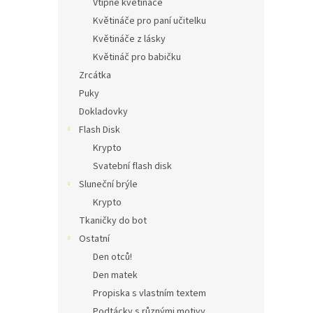
Vtipné květináče
Květináče pro paní učitelku
Květináče z lásky
Květináč pro babičku
Zrcátka
Puky
Dokladovky
Flash Disk
Krypto
Svatební flash disk
Sluneční brýle
Krypto
Tkaničky do bot
Ostatní
Den otců!
Den matek
Propiska s vlastním textem
Podtácky s různými motivy