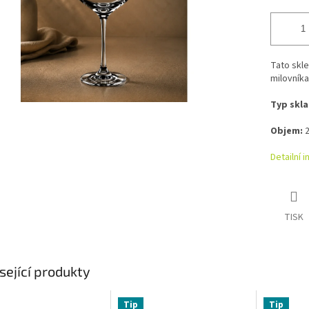
Tato skl
milovníka
Typ skla
Objem:
2
Detailní 
TISK
sející produkty
Tip
Tip