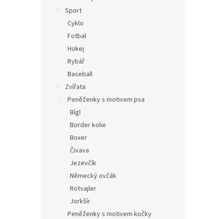
Sport
Cyklo
Fotbal
Hokej
Rybář
Baseball
Zvířata
Peněženky s motivem psa
Bígl
Border kolie
Boxer
Čivava
Jezevčík
Německý ovčák
Rotvajler
Jorkšír
Peněženky s motivem kočky