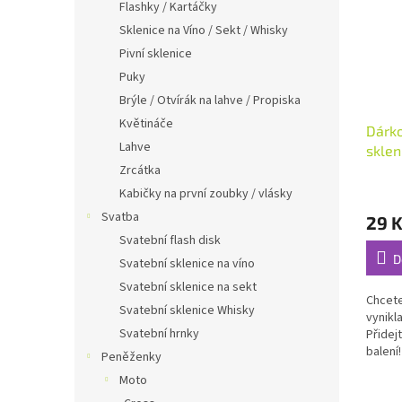
Flashky / Kartáčky
Sklenice na Víno / Sekt / Whisky
Pivní sklenice
Puky
Brýle / Otvírák na lahve / Propiska
Květináče
Dárko
Lahve
sklen
Zrcátka
Průmě
Kabičky na první zoubky / vlásky
hodno
Svatba
29 
produ
Svatební flash disk
je
5,0
D
Svatební sklenice na víno
z
Svatební sklenice na sekt
5
Chcete
hvězdi
Svatební sklenice Whisky
vynikl
Svatební hrnky
Přidej
balení
Peněženky
lze ob
Moto
zakoup