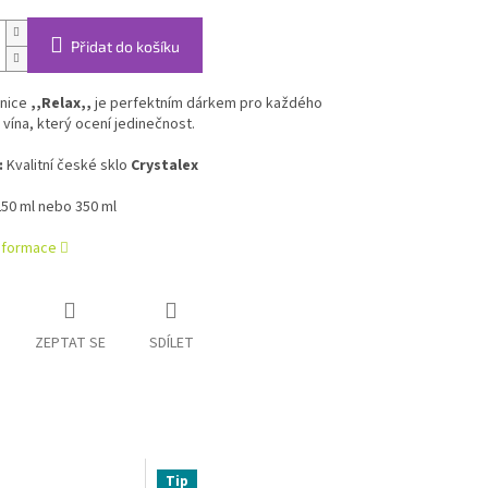
Přidat do košíku
enice
,,Relax,,
je perfektním dárkem pro každého
 vína, který ocení jedinečnost.
:
Kvalitní české sklo
Crystalex
50 ml nebo 350 ml
informace
ZEPTAT SE
SDÍLET
Tip