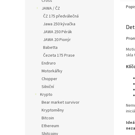
Cross
Popi
JAWA / ČZ
ČZ 175 předválečná
Jawa 250 kývačka
Det
JAWA 250 Pérák
Prom
JAWA 20 Pionýr
Babetta
Motiv
skla 
Čezeta 175 Prase
Endruro
Klíč
Motorkářky
Chopper
Silniční
Krypto
Bear market survivor
Nemu
Kryptoměny
inici
Bitcoin
Ideá
Ethereum
nez
Shitcoiny