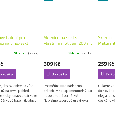
vé balení pro
Sklenice na sekt s
Sklenice 
ici na víno/sekt
vlastním motivem 200 ml
Maturan
Skladem
(>5 ks)
Skladem
(>5 ks)
rné
Průměrné
Průměrné
cení
hodnocení
hodnocení
Kč
309 Kč
259 Kč
ktu
produktu
produktu
je
je
5,0
5,0
o košíku
Do košíku
Do ko
z
z
5
5
, aby sklenice na víno
Proměňte tuto nádhernou
Oslavte ko
ček.
hvězdiček.
hvězdiček.
a už na první pohled?
sklenici v nezapomenutelný dar
do nového 
te k objednávce dárkové
nebo osobní památku!
elegantní s
! Dárkové balení (krabice)
Nabízíme laserové gravírování
českého vý
jednat POUZE SPOLU se
dle Vašeho přání.
víc než jen
enou sklenicí.
osobní pamá