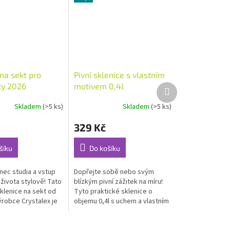
na sekt pro
Pivní sklenice s vlastním
ty 2026
motivem 0,4l
Další
produkt
Skladem
(>5 ks)
Skladem
(>5 ks)
Průměrné
hodnocení
329 Kč
produktu
je
5,0
šíku
Do košíku
z
5
nec studia a vstup
Dopřejte sobě nebo svým
hvězdiček.
života stylově! Tato
blízkým pivní zážitek na míru!
klenice na sekt od
Tyto praktické sklenice o
robce Crystalex je
objemu 0,4l s uchem a vlastním
 sklenice – je to
motivem jsou ideální volbou
tka na jeden z...
pro každého správného pivaře.