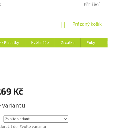
OSOBNÍCH ÚDAJŮ
BLOG
Přihlášení
NÁKUPNÍ
Prázdný košík
KOŠÍK
y / Placatky
Květináče
Zrcátka
Puky
Dokladovky
269 Kč
e variantu
oručit do:
Zvolte variantu