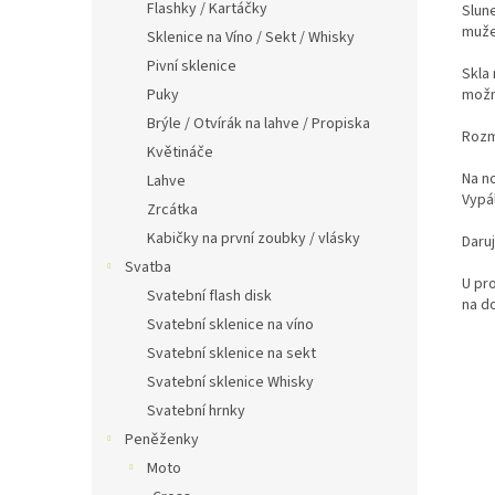
Flashky / Kartáčky
Slun
muže
Sklenice na Víno / Sekt / Whisky
Pivní sklenice
Skla 
možn
Puky
Brýle / Otvírák na lahve / Propiska
Rozm
Květináče
Na n
Lahve
Vypá
Zrcátka
Kabičky na první zoubky / vlásky
Daru
Svatba
U pr
Svatební flash disk
na d
Svatební sklenice na víno
Svatební sklenice na sekt
Svatební sklenice Whisky
Svatební hrnky
Peněženky
Moto