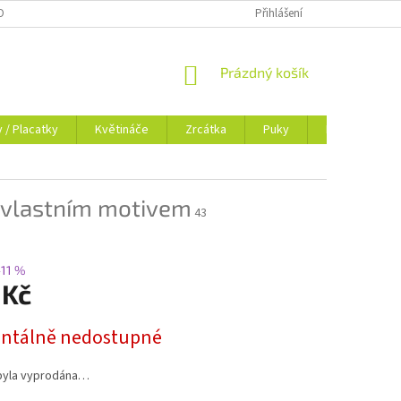
OSOBNÍCH ÚDAJŮ
BLOG
Přihlášení
NÁKUPNÍ
Prázdný košík
KOŠÍK
y / Placatky
Květináče
Zrcátka
Puky
Dokladovky
s vlastním motivem
43
–11 %
 Kč
tálně nedostupné
byla vyprodána…