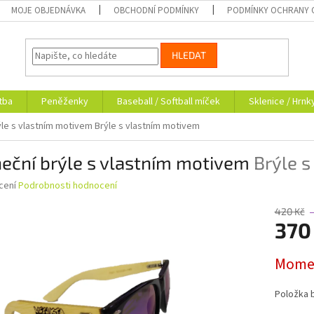
MOJE OBJEDNÁVKA
OBCHODNÍ PODMÍNKY
PODMÍNKY OCHRANY 
HLEDAT
tba
Peněženky
Baseball / Softball míček
Sklenice / Hrnk
ýle s vlastním motivem
Brýle s vlastním motivem
eční brýle s vlastním motivem
Brýle 
né
cení
Podrobnosti hodnocení
ní
u
420 Kč
370
Měrná
Momen
cena:
ek.
Položka 