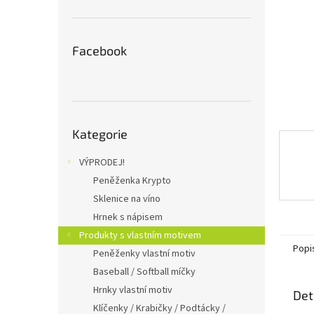
n
e
l
Facebook
Přeskočit
Kategorie
kategorie
VÝPRODEJ!
Peněženka Krypto
Sklenice na víno
Hrnek s nápisem
Produkty s vlastním motivem
Popi
Peněženky vlastní motiv
Baseball / Softball míčky
Hrnky vlastní motiv
Det
Klíčenky / Krabičky / Podtácky /