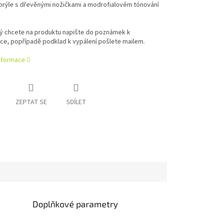
 brýle s dřevěnými nožičkami a modrofialovém tónování
rý chcete na produktu napište do poznámek k
ce, popřípadě podklad k vypálení pošlete mailem.
informace
ZEPTAT SE
SDÍLET
Doplňkové parametry