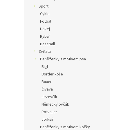
Sport
Cyklo
Fotbal
Hokej
Rybář
Baseball
Zvířata
Peněženky s motivem psa
Bígl
Border kolie
Boxer
Čivava
Jezevčík
Německý ovčák
Rotvajler
Jorkšír
Peněženky s motivem kočky