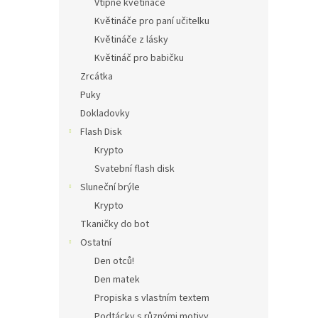
Vtipné květináče
Květináče pro paní učitelku
Květináče z lásky
Květináč pro babičku
Zrcátka
Puky
Dokladovky
Flash Disk
Krypto
Svatební flash disk
Sluneční brýle
Krypto
Tkaničky do bot
Ostatní
Den otců!
Den matek
Propiska s vlastním textem
Podtácky s různými motivy