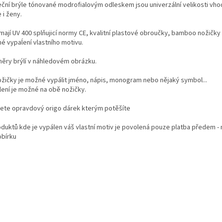
eční brýle tónované modrofialovým odleskem jsou univerzální velikosti vh
 i ženy.
mají UV 400 splňujicí normy CE, kvalitní plastové obroučky, bamboo nožičky 
é vypaĺení vlastního motivu.
ěry brýlí v náhledovém obrázku.
ožičky je možné vypálit jméno, nápis, monogram nebo nějaký symbol...
lení je možné na obě nožičky.
jete opravdový origo dárek kterým potěšíte
oduktů kde je vypálen váš vlastní motiv je povolená pouze platba předem -
obírku