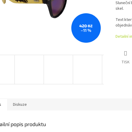
Sluneční
skel.
Text kte
objednáv
420 Kč
–11 %
Detailní 
TISK
s
Diskuze
ailní popis produktu