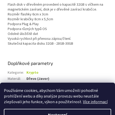
Flash disk v dřevěném provedení o kapacitě 32GB s víčkem na
magnetickém zavíraní, disk je v dřevěné zavírací krabičce.
Rozměr flashky 6cm x 3cm
Rozměr krabičky 8cm x 5,5cm
Podpora Plug & Play
Podpora různých typů OS
Odolné úložiště dat
Vysoká rychlost při přenosu zápisu/čtení.
Skutečná kapacita disku 32GB - 28GB-30GB
Doplňkové parametry
Kategorie
:
Krypto
Materiál
:
Dřevo (Javor)
Kapacita
:
32GB
Používáme cookies, abychom Vám umožnili pohodlné
Rozhraní
:
USB 2.0
prohlížení webu a díky analýze provozu webu neustále
zlepšovali jeho funkce, výkon a použitelnost.
Více informací
Z
á