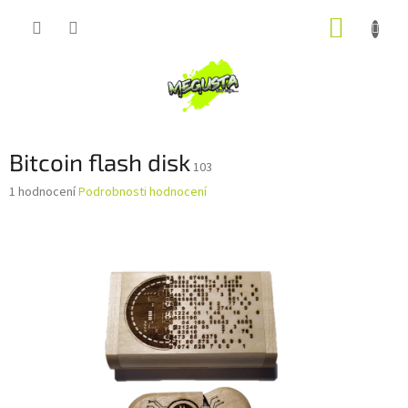
Přejít
NÁKUP
na
obsah
KOŠÍK
Bitcoin flash disk
103
Průměrné
1 hodnocení
Podrobnosti hodnocení
hodnocení
produktu
je
5,0
z
5
hvězdiček.