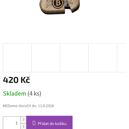
420 Kč
Měrná
Skladem
(4 ks)
cena:
Můžeme doručit do:
12.8.2026
Přidat do košíku