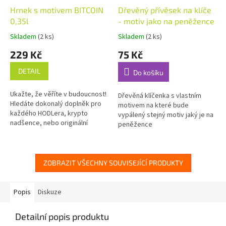
Hrnek s motivem BITCOIN
Dřevěný přívěsek na klíče
0,35l
- motiv jako na peněžence
Skladem
(2 ks)
Skladem
(2 ks)
Průměrné
Průměrné
hodnocení
hodnocení
229 Kč
75 Kč
produktu
produktu
je
je
DETAIL
Do košíku
5,0
5,0
z
z
Ukažte, že věříte v budoucnost!
5
5
Dřevěná klíčenka s vlastním
Hledáte dokonalý doplněk pro
hvězdiček.
hvězdiček.
motivem na které bude
každého HODLera, krypto
vypálený stejný motiv jaký je na
nadšence, nebo originální
peněžence
dárek, který má styl a jasný
postoj? Máme pro vás tři
skvělé...
ZOBRAZIT VŠECHNY SOUVISEJÍCÍ PRODUKTY
Popis
Diskuze
Detailní popis produktu