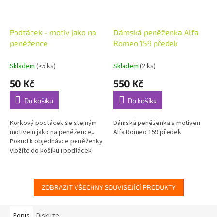
Podtácek - motiv jako na
Dámská peněženka Alfa
peněžence
Romeo 159 předek
Skladem
(>5 ks)
Skladem
(2 ks)
50 Kč
550 Kč
Do košíku
Do košíku
Korkový podtácek se stejným
Dámská peněženka s motivem
motivem jako na peněžence...
Alfa Romeo 159 předek
Pokud k objednávce peněženky
vložíte do košíku i podtácek
bude dodán se stejným
motivem jako je na
peněžence....
ZOBRAZIT VŠECHNY SOUVISEJÍCÍ PRODUKTY
Popis
Diskuze