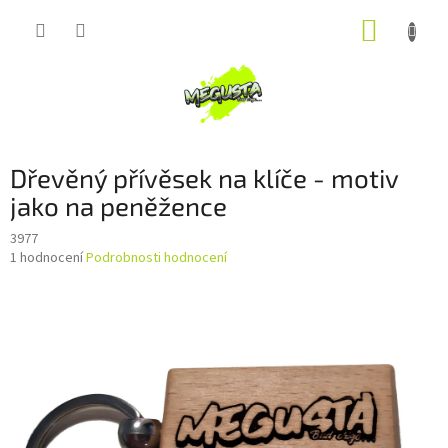
Přejít
NÁKUP
na
obsah
KOŠÍK
Dřevěný přívěsek na klíče - motiv
jako na peněžence
3977
Průměrné
1 hodnocení
Podrobnosti hodnocení
hodnocení
produktu
je
5,0
z
5
hvězdiček.