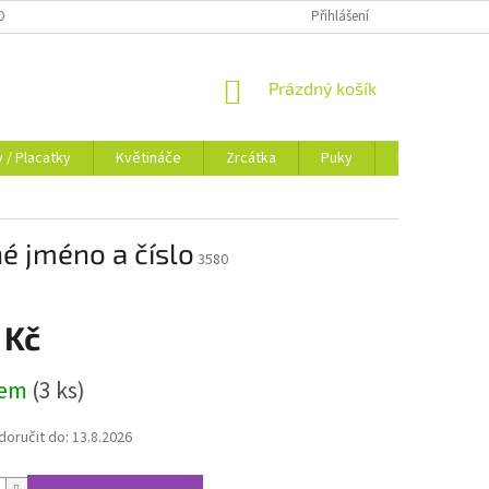
OSOBNÍCH ÚDAJŮ
BLOG
Přihlášení
NÁKUPNÍ
Prázdný košík
KOŠÍK
y / Placatky
Květináče
Zrcátka
Puky
Dokladovky
é jméno a číslo
3580
 Kč
dem
(3 ks)
oručit do:
13.8.2026