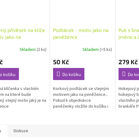
ný přívěsek na klíče
Podtácek - motiv jako na
Puk s br
iv jako na
peněžence
jméno a č
žence
Skladem
(2 ks)
Skladem
(>5 ks)
rné
Průměrné
cení
hodnocení
č
50 Kč
279 Kč
ktu
produktu
je
5,0
o košíku
Do košíku
Do ko
z
5
á klíčenka s vlastním
Korkový podtácek se stejným
Hokejový p
ček.
hvězdiček.
m na které bude
motivem jako na peněžence...
hokejový b
ný stejný motiv jaký je na
Pokud k objednávce
vlastního j
ence
peněženky vložíte do košíku i
brankáře P
podtácek bude dodán se
a je lakov
stejným motivem jako je na
odolného a
peněžence....
s
Diskuze