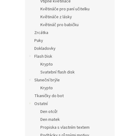
Vtipné květináče
Květináče pro paní učitelku
Květináče z lásky
Květináč pro babičku
Zrcátka
Puky
Dokladovky
Flash Disk
Krypto
Svatební flash disk
Sluneční brýle
Krypto
Tkaničky do bot
Ostatní
Den otců!
Den matek
Propiska s vlastním textem
Podtácky s různými motivy