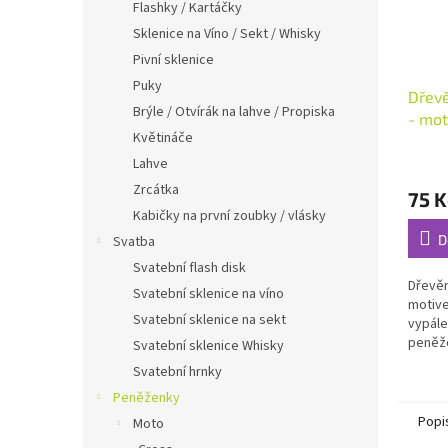
Flashky / Kartáčky
Sklenice na Víno / Sekt / Whisky
Pivní sklenice
Puky
Dřevě
Brýle / Otvírák na lahve / Propiska
- mot
Květináče
peně
Průmě
Lahve
hodno
Zrcátka
75 K
produ
Kabičky na první zoubky / vlásky
je
5,0
D
Svatba
z
Svatební flash disk
5
Dřevěn
Svatební sklenice na víno
hvězdi
motive
Svatební sklenice na sekt
vypále
peněž
Svatební sklenice Whisky
Svatební hrnky
Peněženky
Popi
Moto