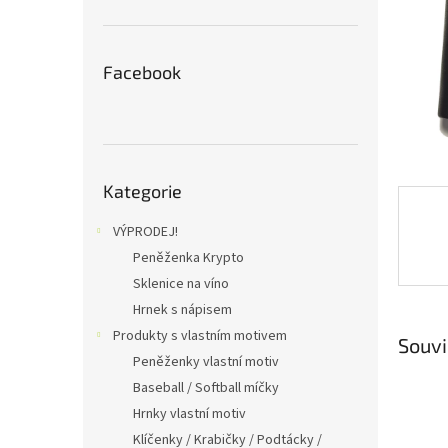
n
e
l
Facebook
Přeskočit
Kategorie
kategorie
VÝPRODEJ!
Peněženka Krypto
Sklenice na víno
Hrnek s nápisem
Produkty s vlastním motivem
Souvi
Peněženky vlastní motiv
Baseball / Softball míčky
Hrnky vlastní motiv
Klíčenky / Krabičky / Podtácky /