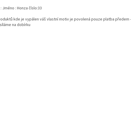
 : Jméno : Honza číslo:33
roduktů kde je vypálen váš vlastní motiv je povolená pouze platba předem 
síláme na dobírku