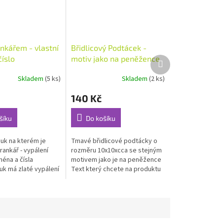
ankářem - vlastní
Břidlicový Podtácek -
íslo
motiv jako na peněžence
Další
produkt
Skladem
(5 ks)
Skladem
(2 ks)
140 Kč
šíku
Do košíku
uk na kterém je
Tmavé břidlicové podtácky o
rankář - vypálení
rozměru 10x10xcca se stejným
ména a čísla
motivem jako je na peněžence
uk má zlaté vypálení
Text který chcete na produktu
án aby bylo dosaženo
napište do poznámek k
 uceleného vzhledu
objednávce, popřípadě
podklad k...