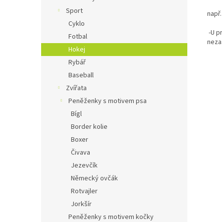
Sport
např.
Cyklo
-U p
Fotbal
neza
Hokej
Rybář
Baseball
Zvířata
Peněženky s motivem psa
Bígl
Border kolie
Boxer
Čivava
Jezevčík
Německý ovčák
Rotvajler
Jorkšír
Peněženky s motivem kočky