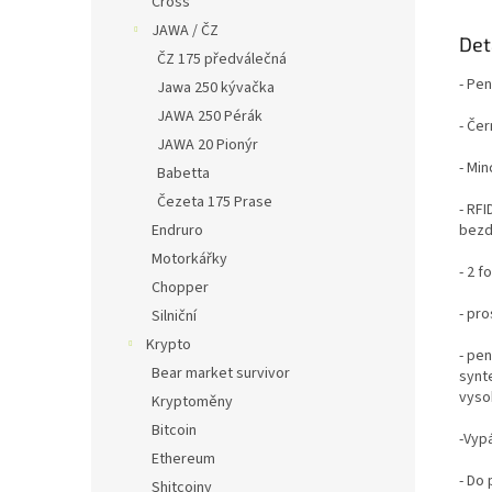
Cross
JAWA / ČZ
Det
ČZ 175 předválečná
- Pe
Jawa 250 kývačka
JAWA 250 Pérák
- Če
JAWA 20 Pionýr
- Min
Babetta
Čezeta 175 Prase
- RFI
Endruro
bezd
Motorkářky
- 2 
Chopper
- pro
Silniční
Krypto
- pen
Bear market survivor
synt
vyso
Kryptoměny
Bitcoin
-Vypá
Ethereum
- Do
Shitcoiny