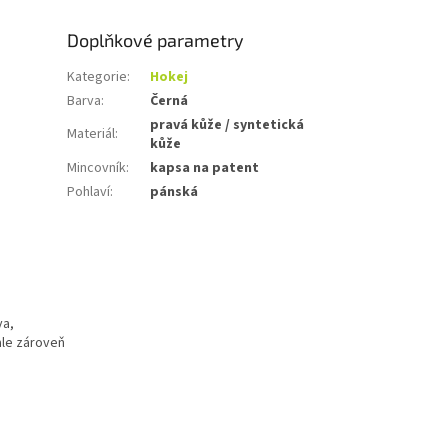
Doplňkové parametry
Kategorie
:
Hokej
Barva
:
Černá
pravá kůže / syntetická
Materiál
:
kůže
Mincovník
:
kapsa na patent
Pohlaví
:
pánská
va,
ale zároveň