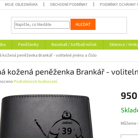
MOJE OBJEDNÁVKA
OBCHODNÍ PODMÍNKY
PODMÍNKY OCHRANY 
HLEDAT
tba
Peněženky
Baseball / Softball míček
Sklenice / Hrnk
á kožená peněženka Brankář - volitelné jméno a číslo
á kožená peněženka Brankář - voliteln
né
noceno
Podrobnosti hodnocení
ní
950
u
Měrná
Skla
cena:
ek.
Můžeme d