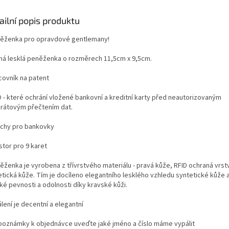
ailní popis produktu
něženka pro opravdové gentlemany!
rná lesklá peněženka o rozměrech 11,5cm x 9,5cm.
covník na patent
D -
které ochrání vložené bankovní a kreditní karty před neautorizovaným
rátovým přečtením dat.
fochy pro bankovky
stor pro 9 karet
ěženka je vyrobena z třívrstvého materiálu - pravá kůže, RFID ochraná vrst
etická kůže. Tím je docíleno elegantního lesklého vzhledu syntetické kůže 
ké pevnosti a odolnosti díky kravské kůži.
lení je decentní a elegantní
 poznámky k objednávce uveďte jaké jméno a číslo máme vypálit