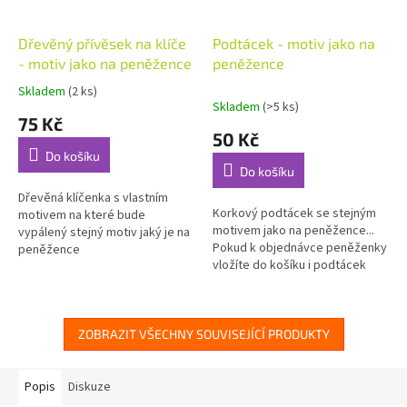
Dřevěný přívěsek na klíče
Podtácek - motiv jako na
- motiv jako na peněžence
peněžence
Skladem
(2 ks)
Průměrné
Skladem
(>5 ks)
hodnocení
75 Kč
produktu
50 Kč
je
Do košíku
5,0
Do košíku
z
5
Dřevěná klíčenka s vlastním
Korkový podtácek se stejným
hvězdiček.
motivem na které bude
motivem jako na peněžence...
vypálený stejný motiv jaký je na
Pokud k objednávce peněženky
peněžence
vložíte do košíku i podtácek
bude dodán se stejným
motivem jako je na
peněžence....
ZOBRAZIT VŠECHNY SOUVISEJÍCÍ PRODUKTY
Popis
Diskuze