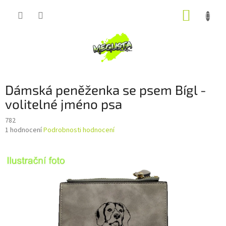
Přejít
NÁKUP
na
obsah
KOŠÍK
Dámská peněženka se psem Bígl -
volitelné jméno psa
782
Průměrné
1 hodnocení
Podrobnosti hodnocení
hodnocení
produktu
je
5,0
z
5
hvězdiček.