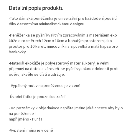
Detailní popis produktu
-Tato dámská peněženka je univerzální pro každodení použití
díky decentnímu minimalistickému designu.
-Peněženka se pyšní kvalitním zpracováním s materiálem eko
kůže o rozměrech 12cm x 10cm a bohatým prostorem jako
prostor pro 10 karet, mincovník na zip, velká a malá kapsa pro
bankovky.
-Materiál ekokůže je polyesterový materiál který je velmi
přijemný na dotek a zároveň se pyšní vysokou odolností proti
oděru, skvěle se čístí a udržuje.
-Vypálený motiv na peněžence je v ceně
-Úvodní fotka je pouze ilustrační
- Do poznámky k objednávce napište jméno jaké chcete aby bylo
na peněžence !
např. jméno - Punťa
-Vypálení jména je v ceně