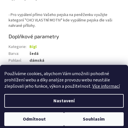
- Pro vypálení přímo Vašeho pejska na peněženku využijte
kategorií "CHCI VLASTNÍ MOTIV" kde vypálíme pejska dle vaši
nahrané přílohy.
Doplňkové parametry
Kategorie
:
Bígl
Barva
:
šedá
Pohlaví
:
dámská
Mincovník
:
na zip
Používáme cookies, abychom Vám umožnili pohodlné
Materiál
:
PU - Eko kůže
prohlížení webu a díky analýze provozu webu neustále
zlepšovali jeho funkce, výkon a použitelnost.
Více informací
Z
á
Nastavení
Vytvořil Shoptet
p
a
t
Odmítnout
Souhlasím
Copyright 2026
MEGUSTA
. Všechna práva vyhrazena.
í