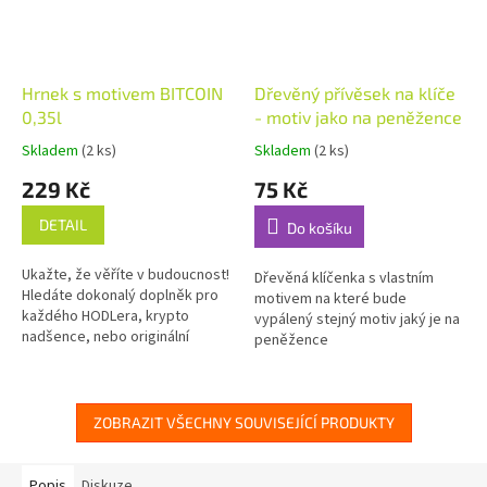
Hrnek s motivem BITCOIN
Dřevěný přívěsek na klíče
0,35l
- motiv jako na peněžence
Skladem
(2 ks)
Skladem
(2 ks)
Průměrné
Průměrné
hodnocení
hodnocení
229 Kč
75 Kč
produktu
produktu
je
je
DETAIL
Do košíku
5,0
5,0
z
z
Ukažte, že věříte v budoucnost!
5
5
Dřevěná klíčenka s vlastním
Hledáte dokonalý doplněk pro
hvězdiček.
hvězdiček.
motivem na které bude
každého HODLera, krypto
vypálený stejný motiv jaký je na
nadšence, nebo originální
peněžence
dárek, který má styl a jasný
postoj? Máme pro vás tři
skvělé...
ZOBRAZIT VŠECHNY SOUVISEJÍCÍ PRODUKTY
Popis
Diskuze