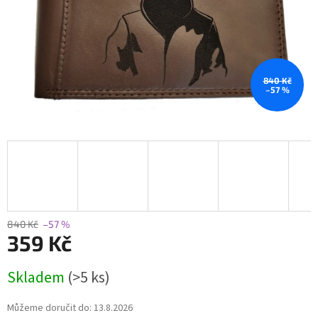
840 Kč
–57 %
840 Kč
–57 %
359 Kč
Měrná
Skladem
(>5 ks)
cena:
Můžeme doručit do:
13.8.2026