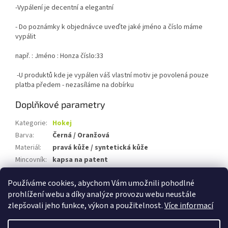
-Vypálení je decentní a elegantní
- Do poznámky k objednávce uveďte jaké jméno a číslo máme
vypálit
např. : Jméno : Honza číslo:33
-U produktů kde je vypálen váš vlastní motiv je povolená pouze
platba předem - nezasíláme na dobírku
Doplňkové parametry
Kategorie
:
Hokej
Barva
:
Černá / Oranžová
Materiál
:
pravá kůže / syntetická kůže
Mincovník
:
kapsa na patent
Pohlaví
:
pánská
Používáme cookies, abychom Vám umožnili pohodlné
Položka byla vyprodána…
prohlížení webu a díky analýze provozu webu neustále
zlepšovali jeho funkce, výkon a použitelnost.
Více informací
Z
á