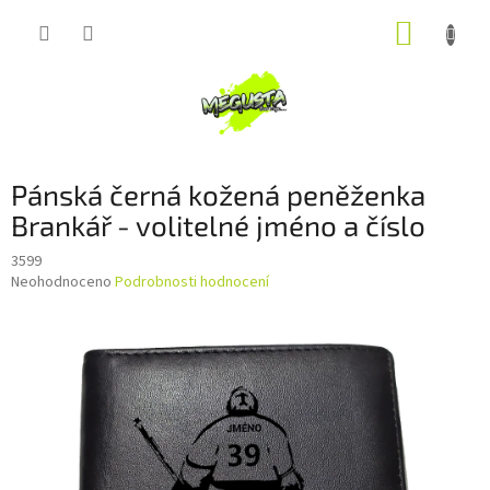
Přejít
NÁKUP
na
obsah
KOŠÍK
Pánská černá kožená peněženka
Brankář - volitelné jméno a číslo
3599
Průměrné
Neohodnoceno
Podrobnosti hodnocení
hodnocení
produktu
je
0,0
z
5
hvězdiček.