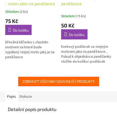
- motiv jako na peněžence
peněžence
Skladem
(2 ks)
Průměrné
Skladem
(>5 ks)
hodnocení
75 Kč
produktu
50 Kč
je
Do košíku
5,0
Do košíku
z
5
Dřevěná klíčenka s vlastním
Korkový podtácek se stejným
hvězdiček.
motivem na které bude
motivem jako na peněžence...
vypálený stejný motiv jaký je na
Pokud k objednávce peněženky
peněžence
vložíte do košíku i podtácek
bude dodán se stejným
motivem jako je na
peněžence....
ZOBRAZIT VŠECHNY SOUVISEJÍCÍ PRODUKTY
Popis
Diskuze
Detailní popis produktu