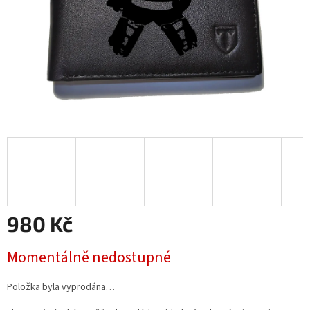
980 Kč
Měrná
Momentálně nedostupné
cena:
Položka byla vyprodána…