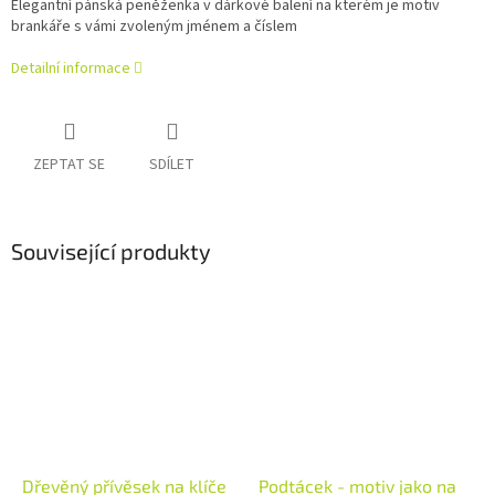
Elegantní pánská peněženka v dárkové balení na kterém je
motiv
brankáře s vámi zvoleným jménem a číslem
Detailní informace
ZEPTAT SE
SDÍLET
Související produkty
Dřevěný přívěsek na klíče
Podtácek - motiv jako na