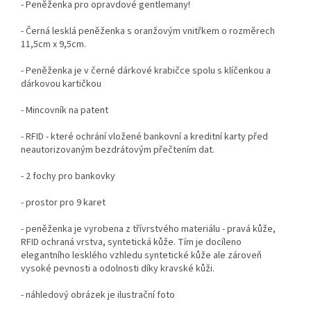
- Peněženka pro opravdové gentlemany!
- Černá lesklá peněženka s oranžovým vnitřkem o rozměrech
11,5cm x 9,5cm.
- Peněženka je v černé dárkové krabičce spolu s klíčenkou a
dárkovou kartičkou
- Mincovník na patent
- RFID -
které ochrání vložené bankovní a kreditní karty před
neautorizovaným bezdrátovým přečtením dat.
- 2 fochy pro bankovky
- prostor pro 9 karet
- peněženka je vyrobena z třívrstvého materiálu - pravá kůže,
RFID ochraná vrstva, syntetická kůže. Tím je docíleno
elegantního lesklého vzhledu syntetické kůže ale zároveň
vysoké pevnosti a odolnosti díky kravské kůži.
- náhledový obrázek je ilustrační foto