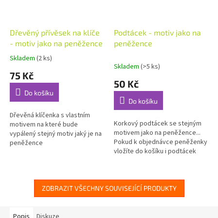
Dřevěný přívěsek na klíče
Podtácek - motiv jako na
- motiv jako na peněžence
peněžence
Skladem
(2 ks)
Průměrné
Skladem
(>5 ks)
hodnocení
75 Kč
produktu
50 Kč
je
Do košíku
5,0
Do košíku
z
5
Dřevěná klíčenka s vlastním
Korkový podtácek se stejným
hvězdiček.
motivem na které bude
motivem jako na peněžence...
vypálený stejný motiv jaký je na
Pokud k objednávce peněženky
peněžence
vložíte do košíku i podtácek
bude dodán se stejným
motivem jako je na
peněžence....
ZOBRAZIT VŠECHNY SOUVISEJÍCÍ PRODUKTY
Popis
Diskuze