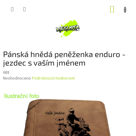
Přejít
NÁKUP
na
obsah
KOŠÍK
Pánská hnědá peněženka enduro -
jezdec s vaším jménem
688
Průměrné
Neohodnoceno
Podrobnosti hodnocení
hodnocení
produktu
je
0,0
z
5
hvězdiček.