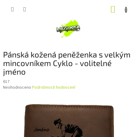
Přejít
NÁKUP
na
obsah
KOŠÍK
Pánská kožená peněženka s velkým
mincovníkem Cyklo - volitelné
jméno
617
Průměrné
Neohodnoceno
Podrobnosti hodnocení
hodnocení
produktu
je
0,0
z
5
hvězdiček.