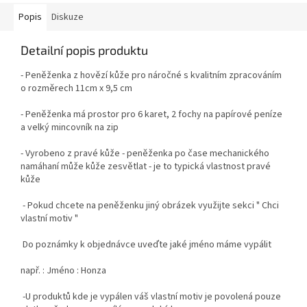
Popis
Diskuze
Detailní popis produktu
- Peněženka z hovězí kůže pro náročné s kvalitním zpracováním
o rozměrech 11cm x 9,5 cm
- Peněženka má prostor pro 6 karet, 2 fochy na papírové peníze
a velký mincovník na zip
- Vyrobeno z pravé kůže - peněženka po čase mechanického
namáhaní může kůže zesvětlat - je to typická vlastnost pravé
kůže
- Pokud chcete na peněženku jiný obrázek využijte sekci " Chci
vlastní motiv "
Do poznámky k objednávce uveďte jaké jméno máme vypálit
např. : Jméno : Honza
-U produktů kde je vypálen váš vlastní motiv je povolená pouze