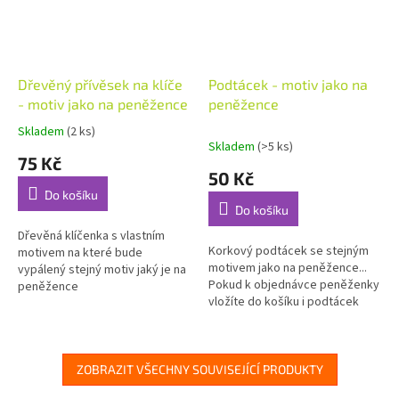
Dřevěný přívěsek na klíče
Podtácek - motiv jako na
- motiv jako na peněžence
peněžence
Skladem
(2 ks)
Průměrné
Skladem
(>5 ks)
hodnocení
75 Kč
produktu
50 Kč
je
Do košíku
5,0
Do košíku
z
5
Dřevěná klíčenka s vlastním
Korkový podtácek se stejným
hvězdiček.
motivem na které bude
motivem jako na peněžence...
vypálený stejný motiv jaký je na
Pokud k objednávce peněženky
peněžence
vložíte do košíku i podtácek
bude dodán se stejným
motivem jako je na
peněžence....
ZOBRAZIT VŠECHNY SOUVISEJÍCÍ PRODUKTY