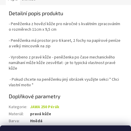
Detailní popis produktu
- Peněženka z hovězí kůže pro náročné s kvalitním zpracováním
o rozměrech 11cm x 9,5 cm
- Peněženka má prostor pro 6 karet, 2 fochy na papírové peníze
a velký mincovník na zip
- Vyrobeno z pravé kůže - peněženka po čase mechanického
namáhaní může kůže zesvětlat - je to typická vlastnost pravé
kůže
- Pokud chcete na peněženku jiný obrázek využijte sekci " Chci
vlastní motiv "
Doplňkové parametry
Kategorie
:
JAWA 250 Pérák
Materiál
:
pravá kůže
Barva
:
Hnědá
Pohlaví
:
Pánská