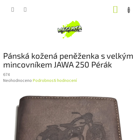
Přejít
NÁKUP
na
obsah
KOŠÍK
Pánská kožená peněženka s velkým
mincovníkem JAWA 250 Pérák
674
Průměrné
Neohodnoceno
Podrobnosti hodnocení
hodnocení
produktu
je
0,0
z
5
hvězdiček.