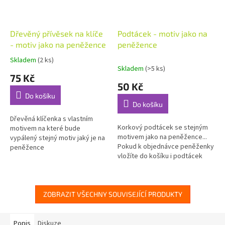
Dřevěný přívěsek na klíče
Podtácek - motiv jako na
- motiv jako na peněžence
peněžence
Skladem
(2 ks)
Průměrné
Skladem
(>5 ks)
hodnocení
75 Kč
produktu
50 Kč
je
Do košíku
5,0
Do košíku
z
5
Dřevěná klíčenka s vlastním
Korkový podtácek se stejným
hvězdiček.
motivem na které bude
motivem jako na peněžence...
vypálený stejný motiv jaký je na
Pokud k objednávce peněženky
peněžence
vložíte do košíku i podtácek
bude dodán se stejným
motivem jako je na
peněžence....
ZOBRAZIT VŠECHNY SOUVISEJÍCÍ PRODUKTY
Popis
Diskuze