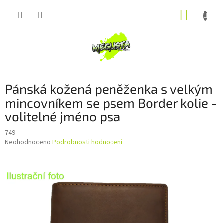
Přejít
NÁKUP
na
obsah
KOŠÍK
Pánská kožená peněženka s velkým
mincovníkem se psem Border kolie -
volitelné jméno psa
749
Průměrné
Neohodnoceno
Podrobnosti hodnocení
hodnocení
produktu
je
0,0
z
5
hvězdiček.