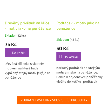
Dřevěný přívěsek na klíče
Podtácek - motiv jako na
- motiv jako na peněžence
peněžence
Skladem
(2 ks)
Průměrné
Skladem
(>5 ks)
hodnocení
75 Kč
produktu
50 Kč
je
Do košíku
5,0
Do košíku
z
5
Dřevěná klíčenka s vlastním
Korkový podtácek se stejným
hvězdiček.
motivem na které bude
motivem jako na peněžence...
vypálený stejný motiv jaký je na
Pokud k objednávce peněženky
peněžence
vložíte do košíku i podtácek
bude dodán se stejným
motivem jako je na
peněžence....
ZOBRAZIT VŠECHNY SOUVISEJÍCÍ PRODUKTY