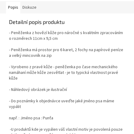
Popis
Diskuze
Detailní popis produktu
- Peněženka z hovězí kůže pro náročné s kvalitním zpracováním
o rozměrech 11cm x 9,5 cm
- Peněženka má prostor pro 6 karet, 2 fochy na papírové peníze
a velký mincovník na zip
- Vyrobeno z pravé kůže - peněženka po čase mechanického
namáhaní může kůže zesvětlat - je to typická vlastnost pravé
kůže
- Náhledový obrázek je ilustrační
- Do poznámky k objednávce uveďte jaké jméno psa máme
vypálit
např. : Jméno psa : Punťa
-U produktů kde je vypálen váš vlastní motiv je povolená pouze