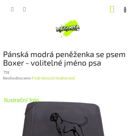
Přejít
NÁKUP
na
obsah
KOŠÍK
Pánská modrá peněženka se psem
Boxer - volitelné jméno psa
758
Průměrné
Neohodnoceno
Podrobnosti hodnocení
hodnocení
produktu
je
0,0
z
5
hvězdiček.