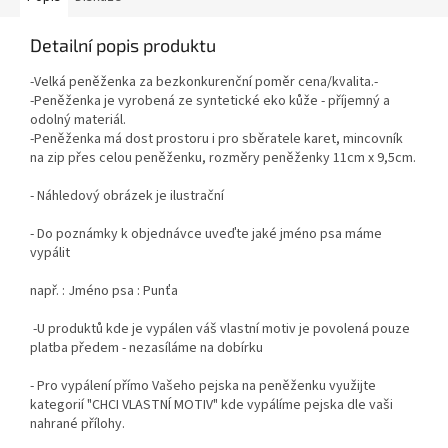
Detailní popis produktu
-Velká peněženka za bezkonkurenční poměr cena/kvalita.-
-Peněženka je vyrobená ze syntetické eko kůže - příjemný a
odolný materiál.
-Peněženka má dost prostoru i pro sběratele karet, mincovník
na zip přes celou peněženku, rozměry peněženky 11cm x 9,5cm.
- Náhledový obrázek je ilustrační
- Do poznámky k objednávce uveďte jaké jméno psa máme
vypálit
např. : Jméno psa : Punťa
-U produktů kde je vypálen váš vlastní motiv je povolená pouze
platba předem - nezasíláme na dobírku
- Pro vypálení přímo Vašeho pejska na peněženku využijte
kategorií "CHCI VLASTNÍ MOTIV" kde vypálíme pejska dle vaši
nahrané přílohy.