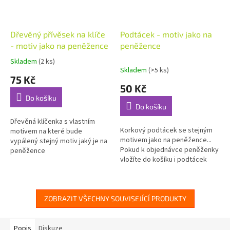
Dřevěný přívěsek na klíče
Podtácek - motiv jako na
- motiv jako na peněžence
peněžence
Skladem
(2 ks)
Průměrné
Skladem
(>5 ks)
hodnocení
75 Kč
produktu
50 Kč
je
Do košíku
5,0
Do košíku
z
5
Dřevěná klíčenka s vlastním
Korkový podtácek se stejným
hvězdiček.
motivem na které bude
motivem jako na peněžence...
vypálený stejný motiv jaký je na
Pokud k objednávce peněženky
peněžence
vložíte do košíku i podtácek
bude dodán se stejným
motivem jako je na
peněžence....
ZOBRAZIT VŠECHNY SOUVISEJÍCÍ PRODUKTY
Popis
Diskuze