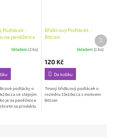
ý Podtácek -
Břidlicový Podtácek -
ko na peněžence
Bitcoin
Další
produkt
Skladem
(2 ks)
Skladem
(1 ks)
120 Kč
šíku
Do košíku
licové podtácky o
Tmavý břidlicový podtácek o
x10xcca se stejným
rozměru 10x10xcca s motivem
ko je na peněžence
Bitcoin
 chcete na produktu
o poznámek k
e, popřípadě
.