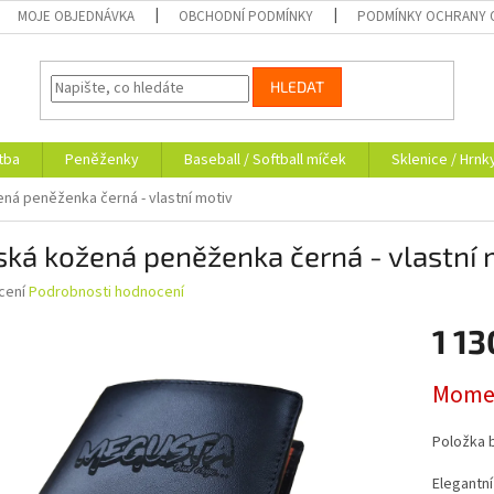
MOJE OBJEDNÁVKA
OBCHODNÍ PODMÍNKY
PODMÍNKY OCHRANY 
HLEDAT
tba
Peněženky
Baseball / Softball míček
Sklenice / Hrnk
ná peněženka černá - vlastní motiv
ká kožená peněženka černá - vlastní 
né
cení
Podrobnosti hodnocení
ní
1 13
u
Měrná
Momen
cena:
ek.
Položka 
Elegantní