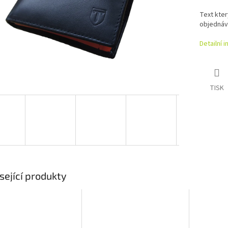
Text kte
objednáv
Detailní 
TISK
sející produkty