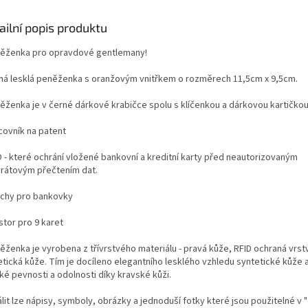
ailní popis produktu
něženka pro opravdové gentlemany!
rná lesklá peněženka s oranžovým vnitřkem o rozměrech 11,5cm x 9,5cm.
něženka je v černé dárkové krabičce spolu s klíčenkou a dárkovou kartičko
covník na patent
D -
které ochrání vložené bankovní a kreditní karty před neautorizovaným
rátovým přečtením dat.
fochy pro bankovky
stor pro 9 karet
ěženka je vyrobena z třívrstvého materiálu - pravá kůže, RFID ochraná vrst
etická kůže. Tím je docíleno elegantního lesklého vzhledu syntetické kůže 
ké pevnosti a odolnosti díky kravské kůži.
lit lze nápisy, symboly, obrázky a jednoduší fotky které jsou použitelné v