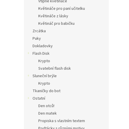
Vtipné květináče
Květináče pro paní učitelku
Květináče z lásky
Květináč pro babičku
Zrcátka
Puky
Dokladovky
Flash Disk
Krypto
Svatební flash disk
Sluneční brýle
Krypto
Tkaničky do bot
Ostatní
Den otců!
Den matek
Propiska s vlastním textem
Podtácky s různými motivy