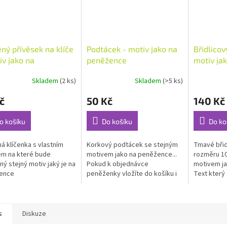
ný přívěsek na klíče
Podtácek - motiv jako na
Břidlicov
iv jako na
peněžence
motiv ja
žence
Skladem
(2 ks)
Skladem
(>5 ks)
rné
cení
č
50 Kč
140 Kč
ktu
o košíku
Do košíku
Do ko
á klíčenka s vlastním
Korkový podtácek se stejným
Tmavé břid
ček.
m na které bude
motivem jako na peněžence...
rozměru 10
ný stejný motiv jaký je na
Pokud k objednávce
motivem ja
ence
peněženky vložíte do košíku i
Text který
podtácek bude dodán se
napište d
stejným motivem jako je na
objednávc
peněžence....
podklad k..
s
Diskuze