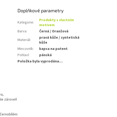
Doplňkové parametry
Produkty s vlastním
Kategorie
:
motivem
Barva
:
Černá / Oranžová
pravá kůže / syntetická
u
Materiál
:
kůže
Mincovník
:
kapsa na patent
Pohlaví
:
pánská
Položka byla vyprodána…
va,
ale zároveň
 "černobílém