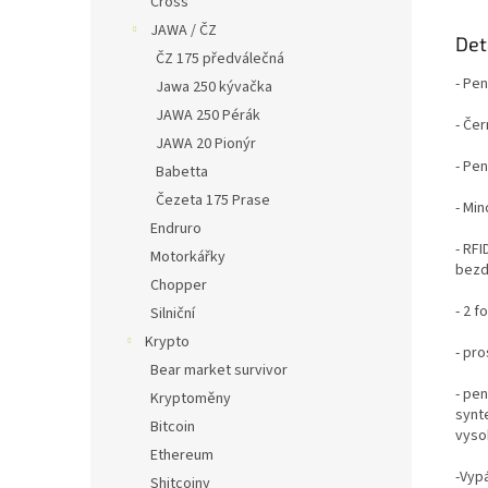
Cross
JAWA / ČZ
Det
ČZ 175 předválečná
- Pe
Jawa 250 kývačka
JAWA 250 Pérák
- Če
JAWA 20 Pionýr
- Pe
Babetta
Čezeta 175 Prase
- Min
Endruro
- RFI
Motorkářky
bezd
Chopper
- 2 
Silniční
Krypto
- pro
Bear market survivor
- pen
Kryptoměny
synt
Bitcoin
vyso
Ethereum
-Vypá
Shitcoiny