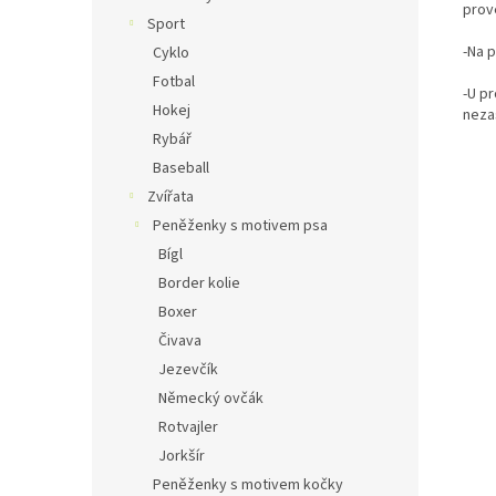
prov
Sport
-Na p
Cyklo
Fotbal
-U p
Hokej
neza
Rybář
Baseball
Zvířata
Peněženky s motivem psa
Bígl
Border kolie
Boxer
Čivava
Jezevčík
Německý ovčák
Rotvajler
Jorkšír
Peněženky s motivem kočky