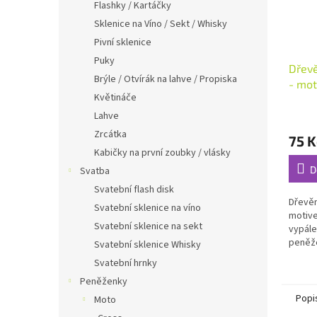
Flashky / Kartáčky
Sklenice na Víno / Sekt / Whisky
Pivní sklenice
Puky
Dřevě
Brýle / Otvírák na lahve / Propiska
- mot
Květináče
peně
Průmě
Lahve
hodno
Zrcátka
75 K
produ
Kabičky na první zoubky / vlásky
je
5,0
D
Svatba
z
Svatební flash disk
5
Dřevěn
Svatební sklenice na víno
hvězdi
motive
Svatební sklenice na sekt
vypále
peněž
Svatební sklenice Whisky
Svatební hrnky
Peněženky
Popi
Moto