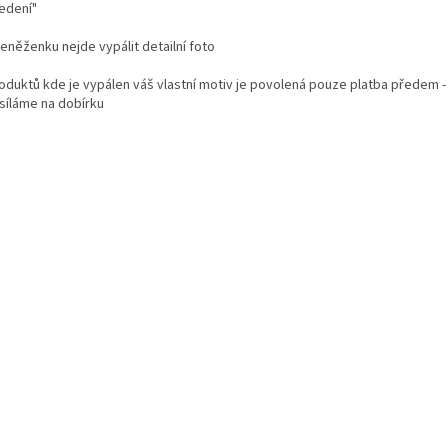
edení"
eněženku nejde vypálit detailní foto
roduktů kde je vypálen váš vlastní motiv je povolená pouze platba předem -
síláme na dobírku