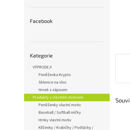
n
e
l
Facebook
Přeskočit
Kategorie
kategorie
VÝPRODEJ!
Peněženka Krypto
Sklenice na víno
Hrnek s nápisem
Produkty s vlastním motivem
Souvi
Peněženky vlastní motiv
Baseball / Softball míčky
Hrnky vlastní motiv
Klíčenky / Krabičky / Podtácky /