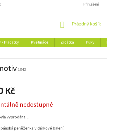
OSOBNÍCH ÚDAJŮ
BLOG
Přihlášení
NÁKUPNÍ
Prázdný košík
KOŠÍK
y / Placatky
Květináče
Zrcátka
Puky
Dokladovky
motiv
1942
0 Kč
tálně nedostupné
byla vyprodána…
 pánská peněženka v dárkové balení.