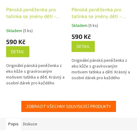
Pánská peněženka pro
Pánská peněženka pro
tatínka se jmény dětí -
tatínka se jmény dětí -
tmavě šedá
hnědá
Skladem
(5 ks)
Průměrné
Skladem
(5 ks)
hodnocení
590 Kč
produktu
590 Kč
je
DETAIL
5,0
DETAIL
z
Originální pánská peněženka z
5
Originální pánská peněženka z
eko kůže s gravírovaným
hvězdiček.
eko kůže s gravírovaným
motivem tatínka a dětí. Krásný a
motivem tatínka a dětí. Krásný a
osobní dárek pro každého
osobní dárek pro každého
tatínka k narozeninám,
tatínka k narozeninám,
Vánocům, Dni otců nebo jen tak
Vánocům, Dni otců nebo jen tak
pro radost....
pro radost....
ZOBRAZIT VŠECHNY SOUVISEJÍCÍ PRODUKTY
Popis
Diskuze