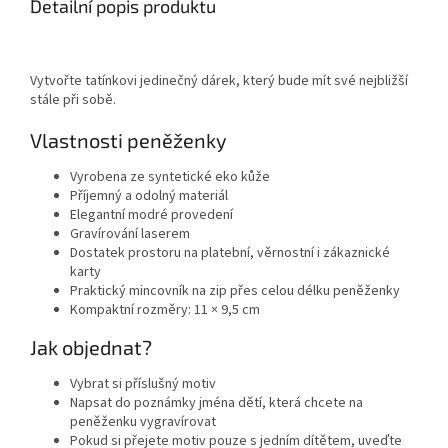
Detailní popis produktu
Vytvořte tatínkovi jedinečný dárek, který bude mít své nejbližší
stále při sobě.
Vlastnosti peněženky
Vyrobena ze syntetické eko kůže
Příjemný a odolný materiál
Elegantní modré provedení
Gravírování laserem
Dostatek prostoru na platební, věrnostní i zákaznické
karty
Praktický mincovník na zip přes celou délku peněženky
Kompaktní rozměry: 11 × 9,5 cm
Jak objednat?
Vybrat si příslušný motiv
Napsat do poznámky jména dětí, která chcete na
peněženku vygravírovat
Pokud si přejete motiv pouze s jedním dítětem, uveďte