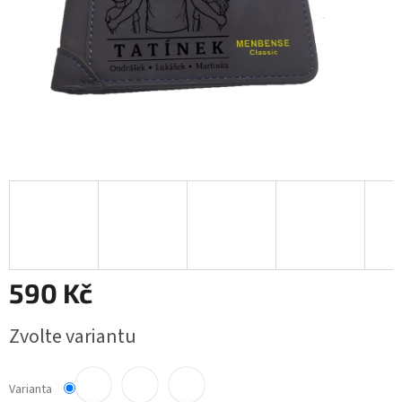
590 Kč
Měrná
Zvolte variantu
cena:
Varianta