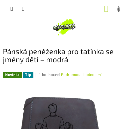
Přejít
NÁKUP
na
obsah
KOŠÍK
Pánská peněženka pro tatínka se
jmény dětí – modrá
Průměrné
1 hodnocení
Podrobnosti hodnocení
Novinka
Tip
hodnocení
produktu
je
5,0
z
5
hvězdiček.