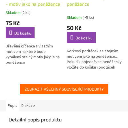
- motiv jako na peněžence
peněžence
Skladem
(2 ks)
Průměrné
Skladem
(>5 ks)
hodnocení
75 Kč
produktu
50 Kč
je
Do košíku
5,0
Do košíku
z
5
Dřevěná klíčenka s vlastním
Korkový podtácek se stejným
hvězdiček.
motivem na které bude
motivem jako na peněžence...
vypálený stejný motiv jaký je na
Pokud k objednávce peněženky
peněžence
vložíte do košíku i podtácek
bude dodán se stejným
motivem jako je na
peněžence....
ZOBRAZIT VŠECHNY SOUVISEJÍCÍ PRODUKTY
Popis
Diskuze
Detailní popis produktu