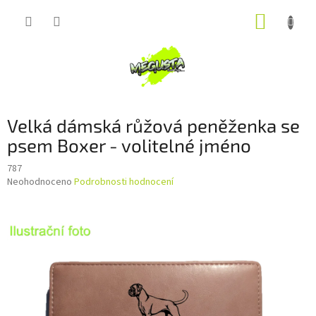
Přejít
NÁKUP
na
obsah
KOŠÍK
Velká dámská růžová peněženka se
psem Boxer - volitelné jméno
787
Průměrné
Neohodnoceno
Podrobnosti hodnocení
hodnocení
produktu
je
0,0
z
5
hvězdiček.