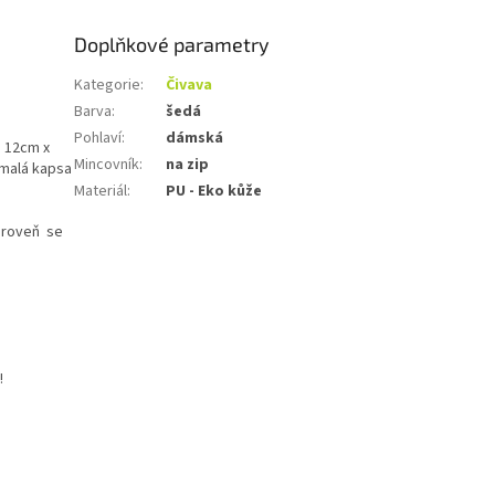
Doplňkové parametry
Kategorie
:
Čivava
Barva
:
šedá
Pohlaví
:
dámská
h 12cm x
Mincovník
:
na zip
 malá kapsa
Materiál
:
PU - Eko kůže
zároveň se
!