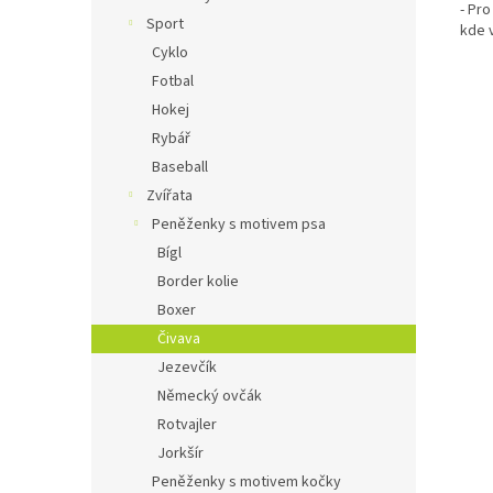
- Pr
Sport
kde v
Cyklo
Fotbal
Hokej
Rybář
Baseball
Zvířata
Peněženky s motivem psa
Bígl
Border kolie
Boxer
Čivava
Jezevčík
Německý ovčák
Rotvajler
Jorkšír
Peněženky s motivem kočky