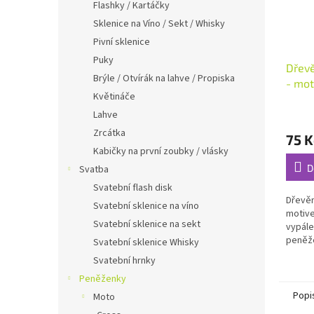
Flashky / Kartáčky
Sklenice na Víno / Sekt / Whisky
Pivní sklenice
Puky
Dřevě
Brýle / Otvírák na lahve / Propiska
- mot
Květináče
peně
Průmě
Lahve
hodno
Zrcátka
75 K
produ
Kabičky na první zoubky / vlásky
je
5,0
D
Svatba
z
Svatební flash disk
5
Dřevěn
Svatební sklenice na víno
hvězdi
motive
Svatební sklenice na sekt
vypále
peněž
Svatební sklenice Whisky
Svatební hrnky
Peněženky
Popi
Moto