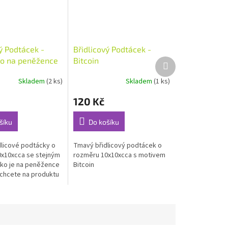
ý Podtácek -
Břidlicový Podtácek -
ko na peněžence
Bitcoin
Další
produkt
Skladem
(2 ks)
Skladem
(1 ks)
120 Kč
šíku
Do košíku
licové podtácky o
Tmavý břidlicový podtácek o
x10xcca se stejným
rozměru 10x10xcca s motivem
ko je na peněžence
Bitcoin
 chcete na produktu
o poznámek k
e, popřípadě
.