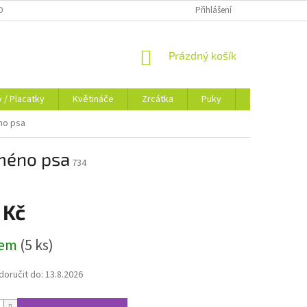
OSOBNÍCH ÚDAJŮ
BLOG
Přihlášení
NÁKUPNÍ
Prázdný košík
KOŠÍK
y / Placatky
Květináče
Zrcátka
Puky
Dokladovky
no psa
jméno psa
734
 Kč
dem
(5 ks)
oručit do:
13.8.2026