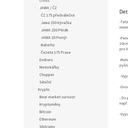
Cross
JAWA / ČZ
Det
ČZ 175 předválečná
-Tat
Jawa 250 kývačka
mini
JAWA 250 Pérák
JAWA 20 Pionýr
-Pen
10cm
Babetta
pro 
Čezeta 175 Prase
Endruro
-Mat
pyšní
Motorkářky
Chopper
-Vyp
Silniční
-Úvod
Krypto
Bear market survivor
- Do
např.
Kryptoměny
Bitcoin
-Vyp
Ethereum
Shitcoiny