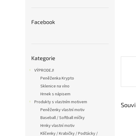
n
e
l
Facebook
Přeskočit
Kategorie
kategorie
VÝPRODEJ!
Peněženka Krypto
Sklenice na víno
Hrnek s nápisem
Produkty s vlastním motivem
Souvi
Peněženky vlastní motiv
Baseball / Softball míčky
Hrnky vlastní motiv
Klíčenky / Krabičky / Podtácky /