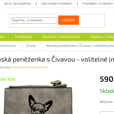
MOJE OBJEDNÁVKA
OBCHODNÍ PODMÍNKY
PODMÍNKY OCHRANY 
HLEDAT
tba
Peněženky
Baseball / Softball míček
Sklenice / Hrnk
otivem psa
Čivava
Dámská peněženka s Čivavou - volitelné jmé
ká peněženka s Čivavou - volitelné 
né
noceno
Podrobnosti hodnocení
ní
590
u
Měrná
Skla
cena:
ek.
Můžeme d