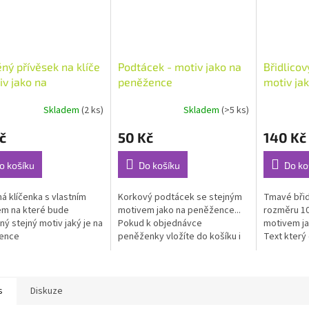
ný přívěsek na klíče
Podtácek - motiv jako na
Břidlicov
iv jako na
peněžence
motiv ja
žence
Skladem
(2 ks)
Skladem
(>5 ks)
rné
cení
č
50 Kč
140 Kč
ktu
o košíku
Do košíku
Do ko
á klíčenka s vlastním
Korkový podtácek se stejným
Tmavé břid
ček.
m na které bude
motivem jako na peněžence...
rozměru 10
ný stejný motiv jaký je na
Pokud k objednávce
motivem ja
ence
peněženky vložíte do košíku i
Text který
podtácek bude dodán se
napište d
stejným motivem jako je na
objednávc
peněžence....
podklad k..
s
Diskuze