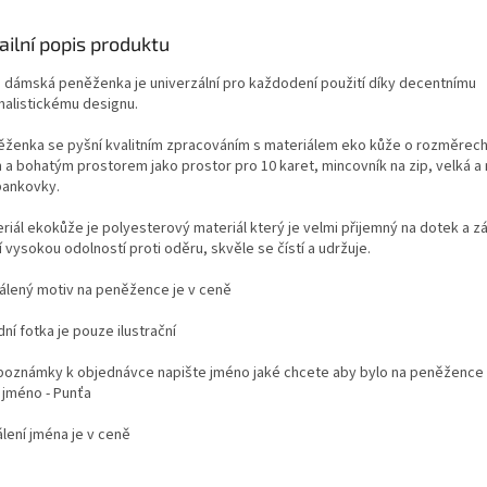
ailní popis produktu
o dámská peněženka je univerzální pro každodení použití díky decentnímu
malistickému designu.
ěženka se pyšní kvalitním zpracováním s materiálem eko kůže o rozměrec
 a bohatým prostorem jako prostor pro 10 karet, mincovník na zip, velká a
bankovky.
eriál ekokůže je polyesterový materiál který je velmi přijemný na dotek a 
 vysokou odolností proti oděru, skvěle se čístí a udržuje.
álený motiv na peněžence je v ceně
ní fotka je pouze ilustrační
 poznámky k objednávce napište jméno jaké chcete aby bylo na peněžence 
 jméno - Punťa
álení jména je v ceně