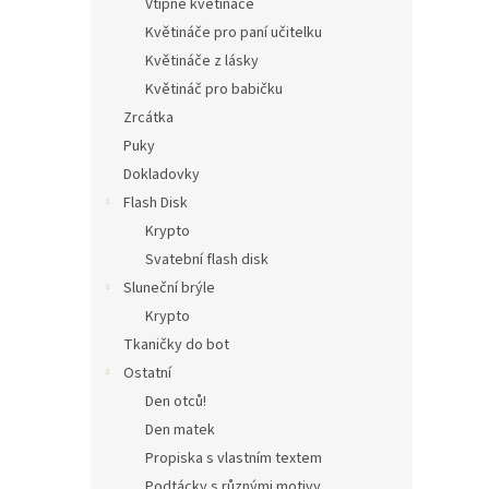
Vtipné květináče
Květináče pro paní učitelku
Květináče z lásky
Květináč pro babičku
Zrcátka
Puky
Dokladovky
Flash Disk
Krypto
Svatební flash disk
Sluneční brýle
Krypto
Tkaničky do bot
Ostatní
Den otců!
Den matek
Propiska s vlastním textem
Podtácky s různými motivy