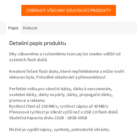
peněžence....
ZOBRAZIT VŠECHNY SOUVISEJÍCÍ PRODUKTY
Popis
Diskuze
Detailní popis produktu
Díky zábavnému a roztomilému tvaru jej lze snadno odlišit od
ostatních flash disků.
Kreativní řešení flash disku, které nepřehlédnete a může tvořit
dekoraci bytu. Pohodlné skladování a přenositelnost.
Perfektní volba pro vánoční dárky, dárky k narozeninám,
svatební dárky, dárky na párty, dárky, propagační dárky,
promoce a reklamu.
Rychlost čtení až 100 MB/s, rychlost zápisu až 40 MB/s.
Přenosová rychlost je 10krát vyšší než u USB 2.0 flash disků
Skutečná kapacita disku 32GB - 28GB-30GB
Možné je vypálit nápisy, symboly, jednoduché obrázky.