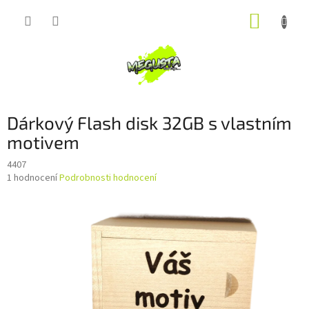
Přejít
NÁKUP
na
obsah
KOŠÍK
Dárkový Flash disk 32GB s vlastním
motivem
4407
Průměrné
1 hodnocení
Podrobnosti hodnocení
hodnocení
produktu
je
5,0
z
5
hvězdiček.