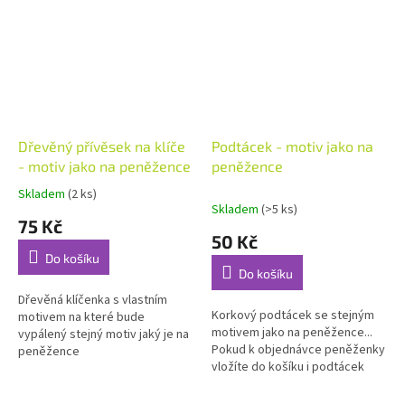
Dřevěný přívěsek na klíče
Podtácek - motiv jako na
- motiv jako na peněžence
peněžence
Skladem
(2 ks)
Průměrné
Skladem
(>5 ks)
hodnocení
75 Kč
produktu
50 Kč
je
Do košíku
5,0
Do košíku
z
5
Dřevěná klíčenka s vlastním
Korkový podtácek se stejným
hvězdiček.
motivem na které bude
motivem jako na peněžence...
vypálený stejný motiv jaký je na
Pokud k objednávce peněženky
peněžence
vložíte do košíku i podtácek
bude dodán se stejným
motivem jako je na